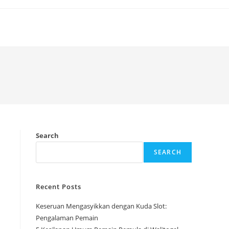
Search
SEARCH
Recent Posts
Keseruan Mengasyikkan dengan Kuda Slot:
Pengalaman Pemain