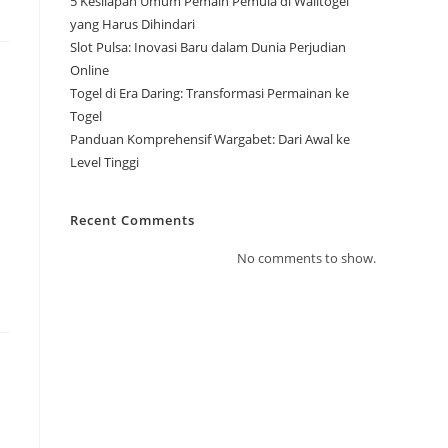
5 Kesilapan Umum Pemain Pemula di Walitogel
yang Harus Dihindari
Slot Pulsa: Inovasi Baru dalam Dunia Perjudian
Online
Togel di Era Daring: Transformasi Permainan ke
Togel
Panduan Komprehensif Wargabet: Dari Awal ke
Level Tinggi
Recent Comments
No comments to show.