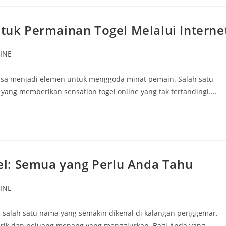
ntuk Permainan Togel Melalui Interne
INE
asa menjadi elemen untuk menggoda minat pemain. Salah satu
 yang memberikan sensation togel online yang tak tertandingi.…
l: Semua yang Perlu Anda Tahu
INE
i salah satu nama yang semakin dikenal di kalangan penggemar.
rik dan peluang menang yang menggiurkan. Bagi Anda yang…