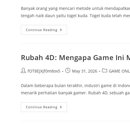
Banyak orang yang mencari metode untuk mendapatkan 
tengah naik daun yaitu togel kuda. Togel kuda telah 
Kuda
Continue Reading
Togel:
Cara
Efektif
Untuk
Meraih
Penghargaan
Rubah 4D: Mengapa Game Ini M
Besar
Post
Post
Post
fOT8EJXjf0m8ov5
May 31, 2026
GAME ONL
author:
published:
category:
Dalam beberapa bulan terakhir, industri game di Indo
menarik perhatian banyak gamer. Rubah 4D, sebuah 
Rubah
Continue Reading
4D:
Mengapa
Game
Ini
Menjadi