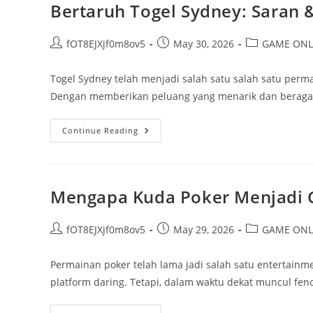
Tren
Bertaruh Togel Sydney: Saran 
Di
Kalangan
Gamer?
Post
Post
Post
fOT8EJXjf0m8ov5
May 30, 2026
GAME ONL
author:
published:
category:
Togel Sydney telah menjadi salah satu salah satu perma
Dengan memberikan peluang yang menarik dan beragam
Bertaruh
Continue Reading
Togel
Sydney:
Saran
&
Strategi
Untuk
Mengapa Kuda Poker Menjadi G
Pemula
Post
Post
Post
fOT8EJXjf0m8ov5
May 29, 2026
GAME ONL
author:
published:
category:
Permainan poker telah lama jadi salah satu entertain
platform daring. Tetapi, dalam waktu dekat muncul f