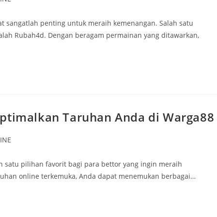
at sangatlah penting untuk meraih kemenangan. Salah satu
dalah Rubah4d. Dengan beragam permainan yang ditawarkan,
optimalkan Taruhan Anda di Warga88
INE
satu pilihan favorit bagi para bettor yang ingin meraih
aruhan online terkemuka, Anda dapat menemukan berbagai…