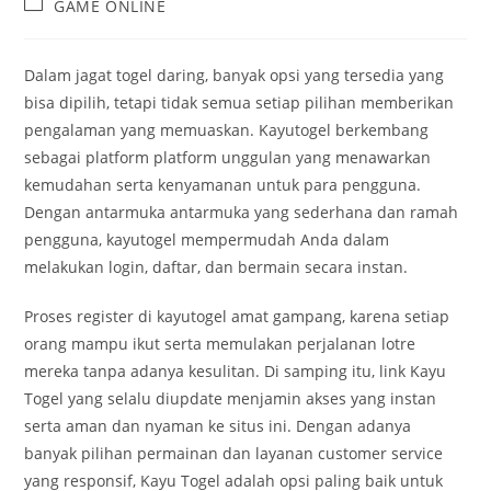
Post
GAME ONLINE
category:
Dalam jagat togel daring, banyak opsi yang tersedia yang
bisa dipilih, tetapi tidak semua setiap pilihan memberikan
pengalaman yang memuaskan. Kayutogel berkembang
sebagai platform platform unggulan yang menawarkan
kemudahan serta kenyamanan untuk para pengguna.
Dengan antarmuka antarmuka yang sederhana dan ramah
pengguna, kayutogel mempermudah Anda dalam
melakukan login, daftar, dan bermain secara instan.
Proses register di kayutogel amat gampang, karena setiap
orang mampu ikut serta memulakan perjalanan lotre
mereka tanpa adanya kesulitan. Di samping itu, link Kayu
Togel yang selalu diupdate menjamin akses yang instan
serta aman dan nyaman ke situs ini. Dengan adanya
banyak pilihan permainan dan layanan customer service
yang responsif, Kayu Togel adalah opsi paling baik untuk