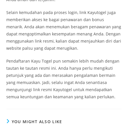
Selain kemudahan pada proses login, link Kayutogel juga
memberikan akses ke bagai penawaran dan bonus
menarik. Anda akan menemukan beragam penawaran yang
dapat mengoptimalkan kesempatan menang Anda. Dengan
menggunakan link resmi, kalian dapat menjauhkan diri dari
website palsu yang dapat merugikan.
Pendaftaran Kayu Togel pun semakin lebih mudah dengan
tautan ke tautan resmi ini. Anda hanya perlu mengikuti
petunjuk yang ada dan merasakan pengalaman bermain
yang memuaskan. Jadi, selalu ingat Anda senantiasa
mengunjungi link resmi Kayutogel untuk mendapatkan
semua keuntungan dan keamanan yang kalian perlukan.
YOU MIGHT ALSO LIKE