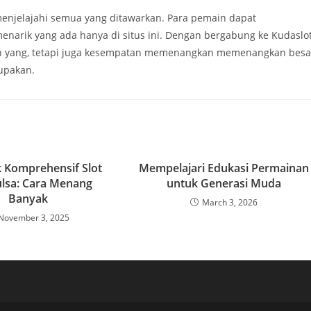
enjelajahi semua yang ditawarkan. Para pemain dapat
arik yang ada hanya di situs ini. Dengan bergabung ke Kudaslot
n yang, tetapi juga kesempatan memenangkan memenangkan besa
upakan.
 Komprehensif Slot
Mempelajari Edukasi Permainan
ulsa: Cara Menang
untuk Generasi Muda
Banyak
March 3, 2026
November 3, 2025