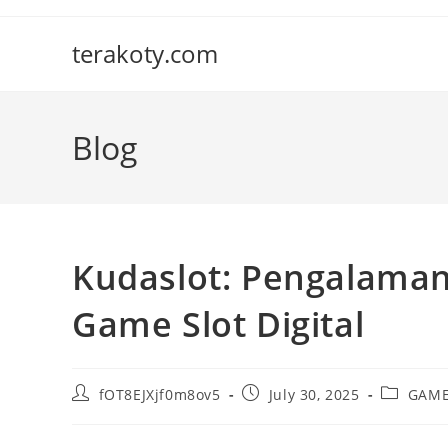
Skip
to
terakoty.com
content
Blog
Kudaslot: Pengalama
Game Slot Digital
Post
Post
Post
fOT8EJXjf0m8ov5
July 30, 2025
GAME
author:
published:
category: