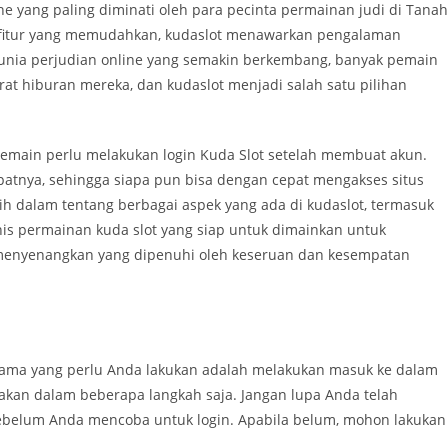
ne yang paling diminati oleh para pecinta permainan judi di Tanah
r-fitur yang memudahkan, kudaslot menawarkan pengalaman
nia perjudian online yang semakin berkembang, banyak pemain
t hiburan mereka, dan kudaslot menjadi salah satu pilihan
pemain perlu melakukan login Kuda Slot setelah membuat akun.
patnya, sehingga siapa pun bisa dengan cepat mengakses situs
lebih dalam tentang berbagai aspek yang ada di kudaslot, termasuk
nis permainan kuda slot yang siap untuk dimainkan untuk
menyenangkan yang dipenuhi oleh keseruan dan kesempatan
tama yang perlu Anda lakukan adalah melakukan masuk ke dalam
jakan dalam beberapa langkah saja. Jangan lupa Anda telah
ebelum Anda mencoba untuk login. Apabila belum, mohon lakukan