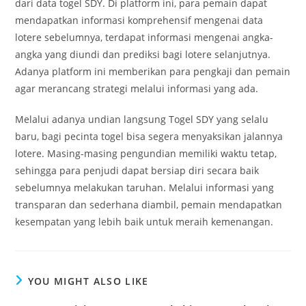
dari data togel SDY. Di platform ini, para pemain dapat
mendapatkan informasi komprehensif mengenai data
lotere sebelumnya, terdapat informasi mengenai angka-
angka yang diundi dan prediksi bagi lotere selanjutnya.
Adanya platform ini memberikan para pengkaji dan pemain
agar merancang strategi melalui informasi yang ada.
Melalui adanya undian langsung Togel SDY yang selalu
baru, bagi pecinta togel bisa segera menyaksikan jalannya
lotere. Masing-masing pengundian memiliki waktu tetap,
sehingga para penjudi dapat bersiap diri secara baik
sebelumnya melakukan taruhan. Melalui informasi yang
transparan dan sederhana diambil, pemain mendapatkan
kesempatan yang lebih baik untuk meraih kemenangan.
YOU MIGHT ALSO LIKE