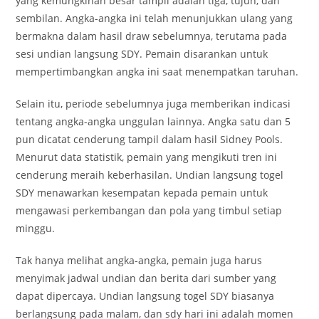
yang kemungkinan besar tampil adalah tiga, tujuh, dan
sembilan. Angka-angka ini telah menunjukkan ulang yang
bermakna dalam hasil draw sebelumnya, terutama pada
sesi undian langsung SDY. Pemain disarankan untuk
mempertimbangkan angka ini saat menempatkan taruhan.
Selain itu, periode sebelumnya juga memberikan indicasi
tentang angka-angka unggulan lainnya. Angka satu dan 5
pun dicatat cenderung tampil dalam hasil Sidney Pools.
Menurut data statistik, pemain yang mengikuti tren ini
cenderung meraih keberhasilan. Undian langsung togel
SDY menawarkan kesempatan kepada pemain untuk
mengawasi perkembangan dan pola yang timbul setiap
minggu.
Tak hanya melihat angka-angka, pemain juga harus
menyimak jadwal undian dan berita dari sumber yang
dapat dipercaya. Undian langsung togel SDY biasanya
berlangsung pada malam, dan sdy hari ini adalah momen