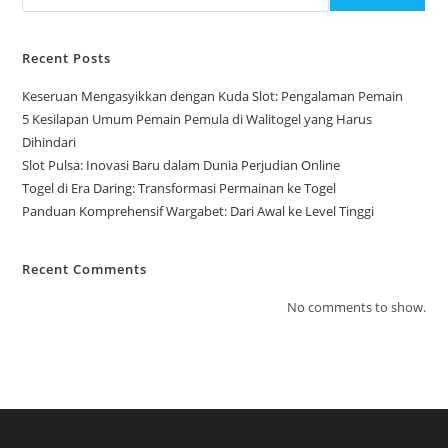
Recent Posts
Keseruan Mengasyikkan dengan Kuda Slot: Pengalaman Pemain
5 Kesilapan Umum Pemain Pemula di Walitogel yang Harus
Dihindari
Slot Pulsa: Inovasi Baru dalam Dunia Perjudian Online
Togel di Era Daring: Transformasi Permainan ke Togel
Panduan Komprehensif Wargabet: Dari Awal ke Level Tinggi
Recent Comments
No comments to show.