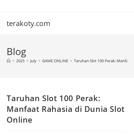
Skip
to
content
terakoty.com
Blog
>
2025
>
July
>
GAME ONLINE
>
Taruhan Slot 100 Perak: Manfaat R
Taruhan Slot 100 Perak:
Manfaat Rahasia di Dunia Slot
Online