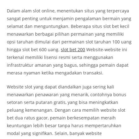
Dalam alam slot online, menentukan situs yang terpercaya
sangat penting untuk menjamin pengalaman bermain yang
selamat dan menguntungkan. Beberapa situs slot bet kecil
menawarkan berbagai pilihan permainan yang memiliki
opsi taruhan dimulai dari permainan slot taruhan 100 uang
hingga slot bet 600 uang.
slot bet 200
Website-website ini
terkenal memiliki lisensi resmi serta menggunakan
infrastruktur amanan yang bagus, sehingga pemain dapat
merasa nyaman ketika mengadakan transaksi.
Website slot yang dapat diandalkan juga sering kali
menawarkan penawaran yang menarik, contohnya bonus
setoran serta putaran gratis, yang bisa meningkatkan
peluang kemenangan. Dengan cara memilih website slot
bet dua ratus gacor, pemain berkesempatan meraih
keuntungan lebih besar tanpa harus mempertaruhkan
modal yang signifikan. Selain, banyak website