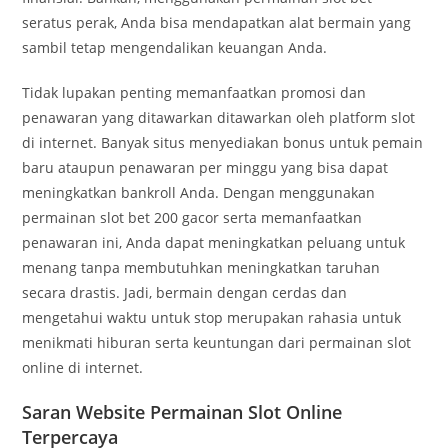
seratus perak, Anda bisa mendapatkan alat bermain yang
sambil tetap mengendalikan keuangan Anda.
Tidak lupakan penting memanfaatkan promosi dan
penawaran yang ditawarkan ditawarkan oleh platform slot
di internet. Banyak situs menyediakan bonus untuk pemain
baru ataupun penawaran per minggu yang bisa dapat
meningkatkan bankroll Anda. Dengan menggunakan
permainan slot bet 200 gacor serta memanfaatkan
penawaran ini, Anda dapat meningkatkan peluang untuk
menang tanpa membutuhkan meningkatkan taruhan
secara drastis. Jadi, bermain dengan cerdas dan
mengetahui waktu untuk stop merupakan rahasia untuk
menikmati hiburan serta keuntungan dari permainan slot
online di internet.
Saran Website Permainan Slot Online
Terpercaya