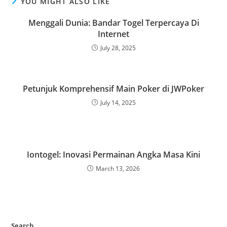
YOU MIGHT ALSO LIKE
Menggali Dunia: Bandar Togel Terpercaya Di
Internet
July 28, 2025
Petunjuk Komprehensif Main Poker di JWPoker
July 14, 2025
Iontogel: Inovasi Permainan Angka Masa Kini
March 13, 2026
Search