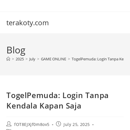
Skip
to
content
terakoty.com
Blog
>
2025
>
July
>
GAME ONLINE
>
TogelPemuda: Login Tanpa Kenda
TogelPemuda: Login Tanpa
Kendala Kapan Saja
Post
Post
fOT8EJXjf0m8ov5
July 25, 2025
author:
published: