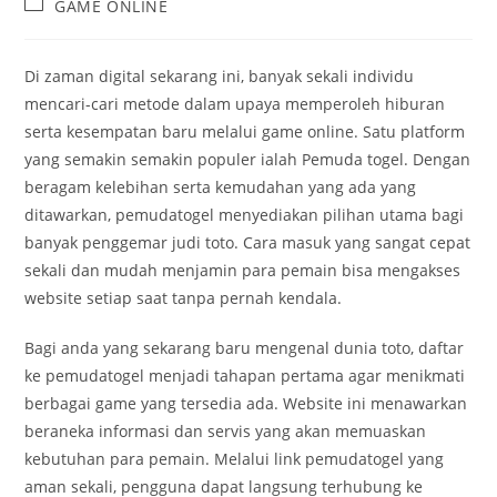
Post
GAME ONLINE
category:
Di zaman digital sekarang ini, banyak sekali individu
mencari-cari metode dalam upaya memperoleh hiburan
serta kesempatan baru melalui game online. Satu platform
yang semakin semakin populer ialah Pemuda togel. Dengan
beragam kelebihan serta kemudahan yang ada yang
ditawarkan, pemudatogel menyediakan pilihan utama bagi
banyak penggemar judi toto. Cara masuk yang sangat cepat
sekali dan mudah menjamin para pemain bisa mengakses
website setiap saat tanpa pernah kendala.
Bagi anda yang sekarang baru mengenal dunia toto, daftar
ke pemudatogel menjadi tahapan pertama agar menikmati
berbagai game yang tersedia ada. Website ini menawarkan
beraneka informasi dan servis yang akan memuaskan
kebutuhan para pemain. Melalui link pemudatogel yang
aman sekali, pengguna dapat langsung terhubung ke