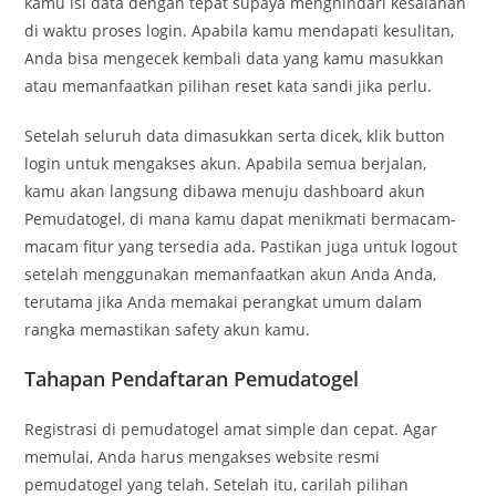
kamu isi data dengan tepat supaya menghindari kesalahan
di waktu proses login. Apabila kamu mendapati kesulitan,
Anda bisa mengecek kembali data yang kamu masukkan
atau memanfaatkan pilihan reset kata sandi jika perlu.
Setelah seluruh data dimasukkan serta dicek, klik button
login untuk mengakses akun. Apabila semua berjalan,
kamu akan langsung dibawa menuju dashboard akun
Pemudatogel, di mana kamu dapat menikmati bermacam-
macam fitur yang tersedia ada. Pastikan juga untuk logout
setelah menggunakan memanfaatkan akun Anda Anda,
terutama jika Anda memakai perangkat umum dalam
rangka memastikan safety akun kamu.
Tahapan Pendaftaran Pemudatogel
Registrasi di pemudatogel amat simple dan cepat. Agar
memulai, Anda harus mengakses website resmi
pemudatogel yang telah. Setelah itu, carilah pilihan