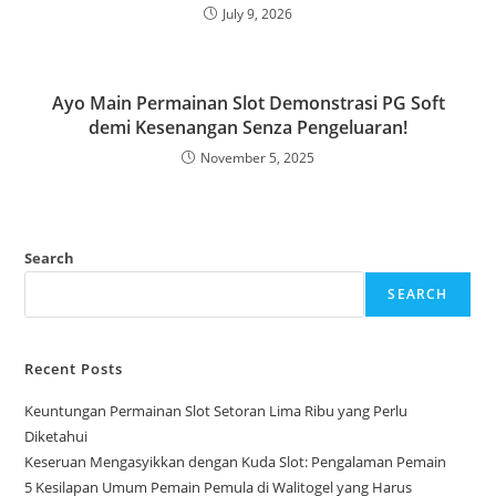
July 9, 2026
Ayo Main Permainan Slot Demonstrasi PG Soft
demi Kesenangan Senza Pengeluaran!
November 5, 2025
Search
SEARCH
Recent Posts
Keuntungan Permainan Slot Setoran Lima Ribu yang Perlu
Diketahui
Keseruan Mengasyikkan dengan Kuda Slot: Pengalaman Pemain
5 Kesilapan Umum Pemain Pemula di Walitogel yang Harus