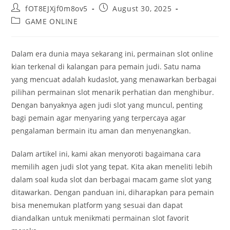
Post
Post
fOT8EJXjf0m8ov5
August 30, 2025
author:
published:
Post
GAME ONLINE
category:
Dalam era dunia maya sekarang ini, permainan slot online
kian terkenal di kalangan para pemain judi. Satu nama
yang mencuat adalah kudaslot, yang menawarkan berbagai
pilihan permainan slot menarik perhatian dan menghibur.
Dengan banyaknya agen judi slot yang muncul, penting
bagi pemain agar menyaring yang terpercaya agar
pengalaman bermain itu aman dan menyenangkan.
Dalam artikel ini, kami akan menyoroti bagaimana cara
memilih agen judi slot yang tepat. Kita akan meneliti lebih
dalam soal kuda slot dan berbagai macam game slot yang
ditawarkan. Dengan panduan ini, diharapkan para pemain
bisa menemukan platform yang sesuai dan dapat
diandalkan untuk menikmati permainan slot favorit