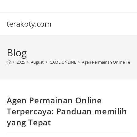
Skip
to
content
terakoty.com
Blog
>
2025
>
August
>
GAME ONLINE
>
Agen Permainan Online Terpe
Agen Permainan Online
Terpercaya: Panduan memilih
yang Tepat