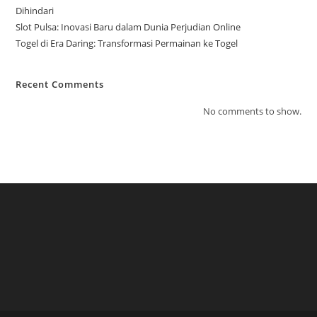
Dihindari
Slot Pulsa: Inovasi Baru dalam Dunia Perjudian Online
Togel di Era Daring: Transformasi Permainan ke Togel
Recent Comments
No comments to show.