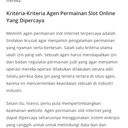
mereka.
Kriteria-Kriteria Agen Permainan Slot Online
Yang Dipercaya
Memilih agen permainan slot internet terpercaya adalah
tindakan krusial agar menjamin pengalaman permainan
yang nyaman serta berkesan. Salah satu kriteria utama
ialah izin yang sah. Sebuah agen harus mendapatkan ijin
dari badan regulator permainan judi yang agar menjamin
operasi mereka operasi dilakukan dilakukan secara adil.
Selalu periksa data ijin yang tertera tertera di situs agen,
karena ini mencerminkan keandalan sebuah di industri
industri.
Selain itu, lisensi, perlu pula mempertimbangkan
keamanan website. Agen permainan slot internet yang
dapat dipercaya seharusnya menggunakan sistem enkripsi
yang canggih untuk untuk melindungi data dan dan