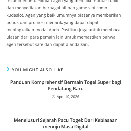
recommended. Pilihlah agen yang memiliki reputasi baik
dan menyediakan berbagai pilihan game slot como
kudaslot. Agen yang baik umumnya biasanya memberikan
bonus dan promosi menarik, yang dapat dapat
meningkatkan modal Anda. Pastikan juga untuk membaca
ulasan dari para pemain lain untuk memastikan bahwa
agen tersebut safe dan dapat diandalkan.
YOU MIGHT ALSO LIKE
Panduan Komprehensif Bermain Togel Super bagi
Pendatang Baru
April 10, 2026
Menelusuri Sejarah Pacu Togel: Dari Kebiasaan
menuju Masa Digital