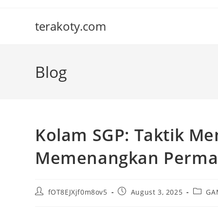
Skip
to
terakoty.com
content
Blog
Kolam SGP: Taktik Me
Memenangkan Permai
Post
Post
Post
fOT8EJXjf0m8ov5
August 3, 2025
GA
author:
published:
categor