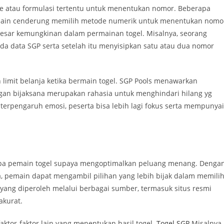
de atau formulasi tertentu untuk menentukan nomor. Beberapa
g lain cenderung memilih metode numerik untuk menentukan nomo
esar kemungkinan dalam permainan togel. Misalnya, seorang
a data SGP serta setelah itu menyisipkan satu atau dua nomor
 limit belanja ketika bermain togel. SGP Pools menawarkan
gan bijaksana merupakan rahasia untuk menghindari hilang yg
terpengaruh emosi, peserta bisa lebih lagi fokus serta mempunyai
.
rapa pemain togel supaya mengoptimalkan peluang menang. Denga
, pemain dapat mengambil pilihan yang lebih bijak dalam memili
ang diperoleh melalui berbagai sumber, termasuk situs resmi
akurat.
ktor-faktor lain yang menentukan hasil togel.
Togel SGP
Misalnya,