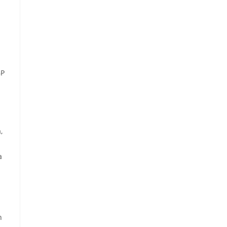
GP
,
a
h