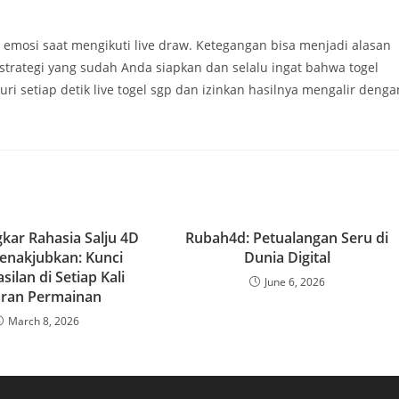
 emosi saat mengikuti live draw. Ketegangan bisa menjadi alasan
trategi yang sudah Anda siapkan dan selalu ingat bahwa togel
 setiap detik live togel sgp dan izinkan hasilnya mengalir denga
ar Rahasia Salju 4D
Rubah4d: Petualangan Seru di
enakjubkan: Kunci
Dunia Digital
ilan di Setiap Kali
June 6, 2026
aran Permainan
March 8, 2026