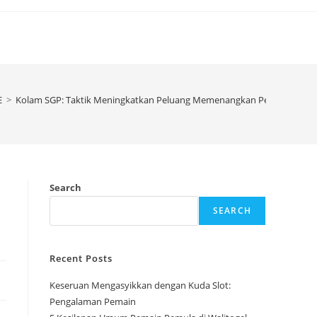
E
>
Kolam SGP: Taktik Meningkatkan Peluang Memenangkan Permainan To
Search
SEARCH
Recent Posts
Keseruan Mengasyikkan dengan Kuda Slot:
Pengalaman Pemain