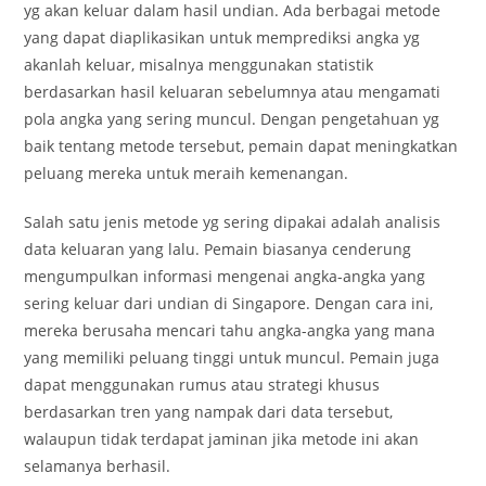
yg akan keluar dalam hasil undian. Ada berbagai metode
yang dapat diaplikasikan untuk memprediksi angka yg
akanlah keluar, misalnya menggunakan statistik
berdasarkan hasil keluaran sebelumnya atau mengamati
pola angka yang sering muncul. Dengan pengetahuan yg
baik tentang metode tersebut, pemain dapat meningkatkan
peluang mereka untuk meraih kemenangan.
Salah satu jenis metode yg sering dipakai adalah analisis
data keluaran yang lalu. Pemain biasanya cenderung
mengumpulkan informasi mengenai angka-angka yang
sering keluar dari undian di Singapore. Dengan cara ini,
mereka berusaha mencari tahu angka-angka yang mana
yang memiliki peluang tinggi untuk muncul. Pemain juga
dapat menggunakan rumus atau strategi khusus
berdasarkan tren yang nampak dari data tersebut,
walaupun tidak terdapat jaminan jika metode ini akan
selamanya berhasil.