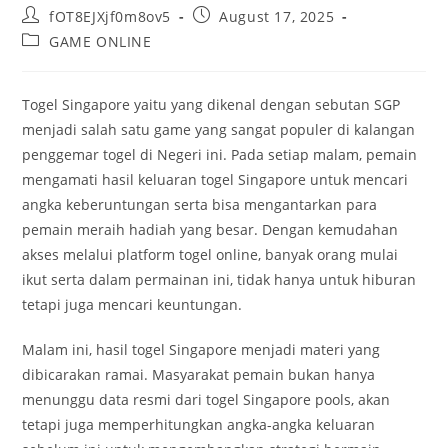
Post
Post
fOT8EJXjf0m8ov5
August 17, 2025
author:
published:
Post
GAME ONLINE
category:
Togel Singapore yaitu yang dikenal dengan sebutan SGP
menjadi salah satu game yang sangat populer di kalangan
penggemar togel di Negeri ini. Pada setiap malam, pemain
mengamati hasil keluaran togel Singapore untuk mencari
angka keberuntungan serta bisa mengantarkan para
pemain meraih hadiah yang besar. Dengan kemudahan
akses melalui platform togel online, banyak orang mulai
ikut serta dalam permainan ini, tidak hanya untuk hiburan
tetapi juga mencari keuntungan.
Malam ini, hasil togel Singapore menjadi materi yang
dibicarakan ramai. Masyarakat pemain bukan hanya
menunggu data resmi dari togel Singapore pools, akan
tetapi juga memperhitungkan angka-angka keluaran