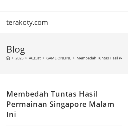
Skip
to
content
terakoty.com
Blog
>
2025
>
August
>
GAME ONLINE
>
Membedah Tuntas Hasil Perma
Membedah Tuntas Hasil
Permainan Singapore Malam
Ini