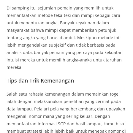
Di samping itu, sejumlah pemain yang memilih untuk
memanfaatkan metode teka-teki dan mimpi sebagai cara
untuk menentukan angka. Banyak keyakinan dalam
masyarakat bahwa mimpi dapat memberikan petunjuk
tentang angka yang harus diambil. Meskipun metode ini
lebih mengandalkan subjektif dan tidak berbasis pada
analisis data, banyak pemain yang percaya pada kekuatan
intuisi mereka untuk memilih angka-angka untuk taruhan
mereka.
Tips dan Trik Kemenangan
Salah satu rahasia kemenangan dalam memainkan togel
ialah dengan melaksanakan penelitian yang cermat pada
data lampau. Pelajari pola yang berkembang dan upayakan
mengenali nomor mana yang sering keluar. Dengan
memanfaatkan informasi SGP dan hasil lampau, kamu bisa
membuat strategi lebih lebih baik untuk menebak nomor di