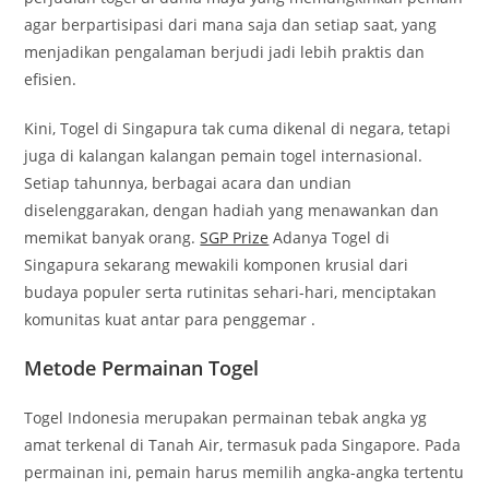
agar berpartisipasi dari mana saja dan setiap saat, yang
menjadikan pengalaman berjudi jadi lebih praktis dan
efisien.
Kini, Togel di Singapura tak cuma dikenal di negara, tetapi
juga di kalangan kalangan pemain togel internasional.
Setiap tahunnya, berbagai acara dan undian
diselenggarakan, dengan hadiah yang menawankan dan
memikat banyak orang.
SGP Prize
Adanya Togel di
Singapura sekarang mewakili komponen krusial dari
budaya populer serta rutinitas sehari-hari, menciptakan
komunitas kuat antar para penggemar .
Metode Permainan Togel
Togel Indonesia merupakan permainan tebak angka yg
amat terkenal di Tanah Air, termasuk pada Singapore. Pada
permainan ini, pemain harus memilih angka-angka tertentu