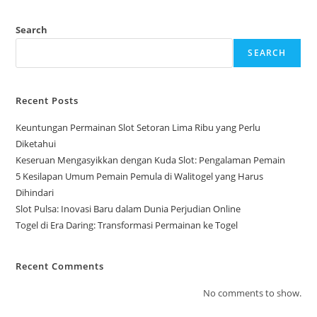
Search
SEARCH
Recent Posts
Keuntungan Permainan Slot Setoran Lima Ribu yang Perlu
Diketahui
Keseruan Mengasyikkan dengan Kuda Slot: Pengalaman Pemain
5 Kesilapan Umum Pemain Pemula di Walitogel yang Harus
Dihindari
Slot Pulsa: Inovasi Baru dalam Dunia Perjudian Online
Togel di Era Daring: Transformasi Permainan ke Togel
Recent Comments
No comments to show.