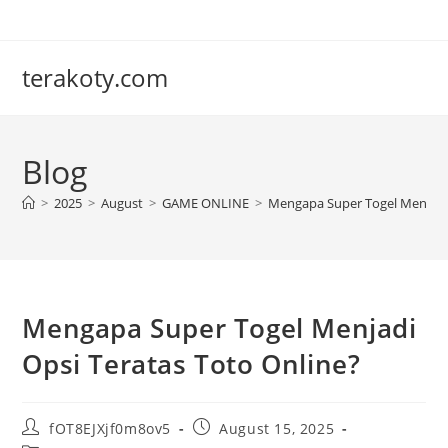
Skip
to
content
terakoty.com
Blog
>
2025
>
August
>
GAME ONLINE
>
Mengapa Super Togel Menjadi 
Mengapa Super Togel Menjadi
Opsi Teratas Toto Online?
Post
Post
fOT8EJXjf0m8ov5
August 15, 2025
author:
published: