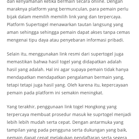
dan kenyamanan ketika bermain secara online. Dengan
maraknya platform yang bermunculan, para pemain perlu
bijak dalam memilih memilih link yang dan terpercaya.
Platform Supertogel menawarkan tautan langsung yang
aman sehingga sehingga pemain dapat akses tanpa cemas
mengenai tipu daya atau penyebaran informasi pribadi.
Selain itu, menggunakan link resmi dari supertogel juga
memastikan bahwa hasil togel yang didapatkan adalah
hasil yang adalah. Hal ini agar supaya pemain tidak hanya
mendapatkan mendapatkan pengalaman bermain yang,
tetapi tetapi juga hasil yang. Oleh karena itu, kepercayaan
pemain pada platform ini semakin meningkat.
Yang terakhir, penggunaan link togel Hongkong yang
terpercaya membuat prosedur masuk ke suprtogel menjadi
lebih lebih mudah serta cepat. Dengan antarmuka yang
tampilan yang pada pengguna serta dukungan yang baik,
pemain dapat cepat melakukan pendaftaran serta segera