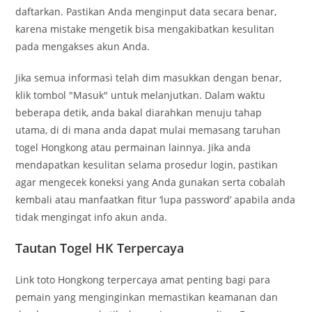
daftarkan. Pastikan Anda menginput data secara benar,
karena mistake mengetik bisa mengakibatkan kesulitan
pada mengakses akun Anda.
Jika semua informasi telah dim masukkan dengan benar,
klik tombol "Masuk" untuk melanjutkan. Dalam waktu
beberapa detik, anda bakal diarahkan menuju tahap
utama, di di mana anda dapat mulai memasang taruhan
togel Hongkong atau permainan lainnya. Jika anda
mendapatkan kesulitan selama prosedur login, pastikan
agar mengecek koneksi yang Anda gunakan serta cobalah
kembali atau manfaatkan fitur ‘lupa password’ apabila anda
tidak mengingat info akun anda.
Tautan Togel HK Terpercaya
Link toto Hongkong terpercaya amat penting bagi para
pemain yang menginginkan memastikan keamanan dan