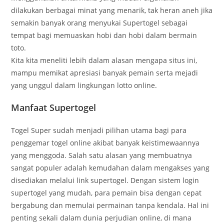
dilakukan berbagai minat yang menarik, tak heran aneh jika
semakin banyak orang menyukai Supertogel sebagai
tempat bagi memuaskan hobi dan hobi dalam bermain
toto.
Kita kita meneliti lebih dalam alasan mengapa situs ini,
mampu memikat apresiasi banyak pemain serta mejadi
yang unggul dalam lingkungan lotto online.
Manfaat Supertogel
Togel Super sudah menjadi pilihan utama bagi para
penggemar togel online akibat banyak keistimewaannya
yang menggoda. Salah satu alasan yang membuatnya
sangat populer adalah kemudahan dalam mengakses yang
disediakan melalui link supertogel. Dengan sistem login
supertogel yang mudah, para pemain bisa dengan cepat
bergabung dan memulai permainan tanpa kendala. Hal ini
penting sekali dalam dunia perjudian online, di mana