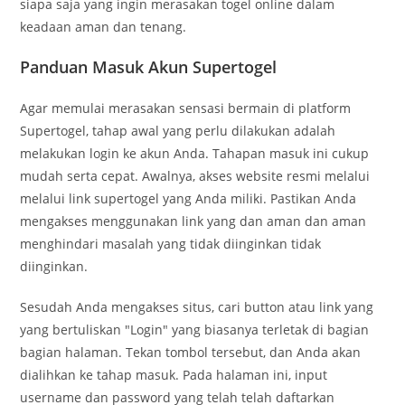
siapa saja yang ingin merasakan togel online dalam
keadaan aman dan tenang.
Panduan Masuk Akun Supertogel
Agar memulai merasakan sensasi bermain di platform
Supertogel, tahap awal yang perlu dilakukan adalah
melakukan login ke akun Anda. Tahapan masuk ini cukup
mudah serta cepat. Awalnya, akses website resmi melalui
melalui link supertogel yang Anda miliki. Pastikan Anda
mengakses menggunakan link yang dan aman dan aman
menghindari masalah yang tidak diinginkan tidak
diinginkan.
Sesudah Anda mengakses situs, cari button atau link yang
yang bertuliskan "Login" yang biasanya terletak di bagian
bagian halaman. Tekan tombol tersebut, dan Anda akan
dialihkan ke tahap masuk. Pada halaman ini, input
username dan password yang telah telah daftarkan