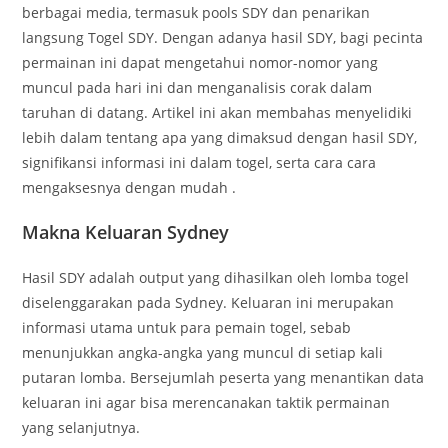
berbagai media, termasuk pools SDY dan penarikan
langsung Togel SDY. Dengan adanya hasil SDY, bagi pecinta
permainan ini dapat mengetahui nomor-nomor yang
muncul pada hari ini dan menganalisis corak dalam
taruhan di datang. Artikel ini akan membahas menyelidiki
lebih dalam tentang apa yang dimaksud dengan hasil SDY,
signifikansi informasi ini dalam togel, serta cara cara
mengaksesnya dengan mudah .
Makna Keluaran Sydney
Hasil SDY adalah output yang dihasilkan oleh lomba togel
diselenggarakan pada Sydney. Keluaran ini merupakan
informasi utama untuk para pemain togel, sebab
menunjukkan angka-angka yang muncul di setiap kali
putaran lomba. Bersejumlah peserta yang menantikan data
keluaran ini agar bisa merencanakan taktik permainan
yang selanjutnya.