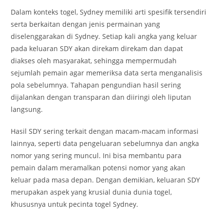
Dalam konteks togel, Sydney memiliki arti spesifik tersendiri
serta berkaitan dengan jenis permainan yang
diselenggarakan di Sydney. Setiap kali angka yang keluar
pada keluaran SDY akan direkam direkam dan dapat
diakses oleh masyarakat, sehingga mempermudah
sejumlah pemain agar memeriksa data serta menganalisis
pola sebelumnya. Tahapan pengundian hasil sering
dijalankan dengan transparan dan diiringi oleh liputan
langsung.
Hasil SDY sering terkait dengan macam-macam informasi
lainnya, seperti data pengeluaran sebelumnya dan angka
nomor yang sering muncul. Ini bisa membantu para
pemain dalam meramalkan potensi nomor yang akan
keluar pada masa depan. Dengan demikian, keluaran SDY
merupakan aspek yang krusial dunia dunia togel,
khususnya untuk pecinta togel Sydney.