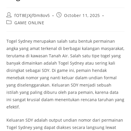
Post
Post
fOT8EJXjf0m8ov5
October 11, 2025
author:
published:
Post
GAME ONLINE
category:
Togel Sydney merupakan salah satu bentuk permainan
angka yang amat terkenal di berbagai kalangan masyarakat,
terutama di kawasan Tanah Air. Salah satu tipe togel yang
banyak dimainkan adalah Togel Sydney atau sering kali
disingkat sebagai SDY. Di game ini, pemain hendak
menebak nomor yang nanti keluar dalam undian formal
yang diselenggarakan. Keluaran SDY menjadi sebuah
istilah yang paling diburu oleh para pemain, karena data
ini sangat krusial dalam menentukan rencana taruhan yang
efektif.
Keluaran SDY adalah output undian nomor dari permainan
Togel Sydney yang dapat diakses secara langsung lewat