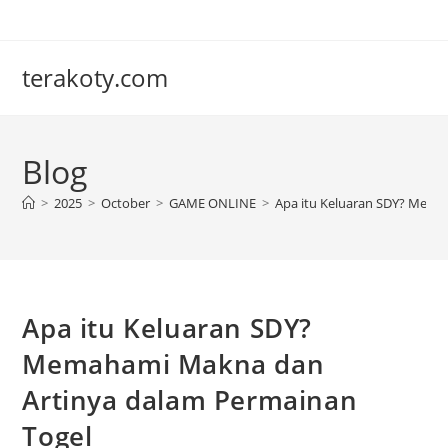
Skip
to
content
terakoty.com
Blog
>
2025
>
October
>
GAME ONLINE
>
Apa itu Keluaran SDY? Mema
Apa itu Keluaran SDY?
Memahami Makna dan
Artinya dalam Permainan
Togel