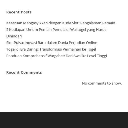
Recent Posts
Keseruan Mengasyikkan dengan Kuda Slot: Pengalaman Pemain
5 Kesilapan Umum Pemain Pemula di Walitogel yang Harus
Dihindari
Slot Pulsa: Inovasi Baru dalam Dunia Perjudian Online
Togel di Era Daring: Transformasi Permainan ke Togel
Panduan Komprehensif Wargabet: Dari Awal ke Level Tinggi
Recent Comments
No comments to show.