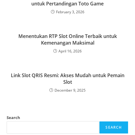
untuk Pertandingan Toto Game
February 3, 2026
Menentukan RTP Slot Online Terbaik untuk
Kemenangan Maksimal
April 16, 2026
Link Slot QRIS Resmi: Akses Mudah untuk Pemain
Slot
December 9, 2025
Search
SEARCH