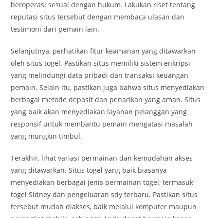
beroperasi sesuai dengan hukum. Lakukan riset tentang
reputasi situs tersebut dengan membaca ulasan dan
testimoni dari pemain lain.
Selanjutnya, perhatikan fitur keamanan yang ditawarkan
oleh situs togel. Pastikan situs memiliki sistem enkripsi
yang melindungi data pribadi dan transaksi keuangan
pemain. Selain itu, pastikan juga bahwa situs menyediakan
berbagai metode deposit dan penarikan yang aman. Situs
yang baik akan menyediakan layanan pelanggan yang
responsif untuk membantu pemain mengatasi masalah
yang mungkin timbul.
Terakhir, lihat variasi permainan dan kemudahan akses
yang ditawarkan. Situs togel yang baik biasanya
menyediakan berbagai jenis permainan togel, termasuk
togel Sidney dan pengeluaran sdy terbaru. Pastikan situs
tersebut mudah diakses, baik melalui komputer maupun