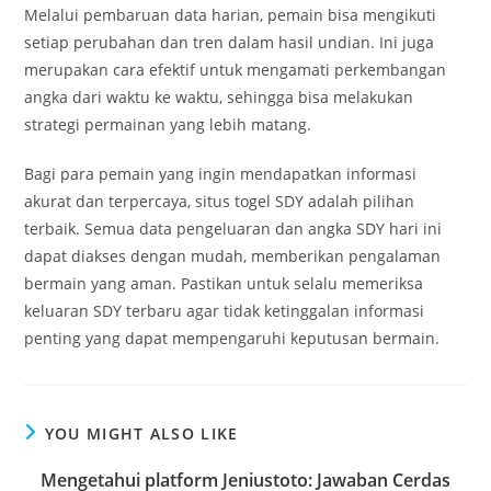
Melalui pembaruan data harian, pemain bisa mengikuti
setiap perubahan dan tren dalam hasil undian. Ini juga
merupakan cara efektif untuk mengamati perkembangan
angka dari waktu ke waktu, sehingga bisa melakukan
strategi permainan yang lebih matang.
Bagi para pemain yang ingin mendapatkan informasi
akurat dan terpercaya, situs togel SDY adalah pilihan
terbaik. Semua data pengeluaran dan angka SDY hari ini
dapat diakses dengan mudah, memberikan pengalaman
bermain yang aman. Pastikan untuk selalu memeriksa
keluaran SDY terbaru agar tidak ketinggalan informasi
penting yang dapat mempengaruhi keputusan bermain.
YOU MIGHT ALSO LIKE
Mengetahui platform Jeniustoto: Jawaban Cerdas