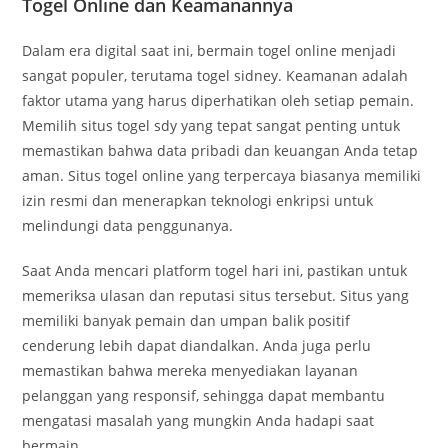
Togel Online dan Keamanannya
Dalam era digital saat ini, bermain togel online menjadi
sangat populer, terutama togel sidney. Keamanan adalah
faktor utama yang harus diperhatikan oleh setiap pemain.
Memilih situs togel sdy yang tepat sangat penting untuk
memastikan bahwa data pribadi dan keuangan Anda tetap
aman. Situs togel online yang terpercaya biasanya memiliki
izin resmi dan menerapkan teknologi enkripsi untuk
melindungi data penggunanya.
Saat Anda mencari platform togel hari ini, pastikan untuk
memeriksa ulasan dan reputasi situs tersebut. Situs yang
memiliki banyak pemain dan umpan balik positif
cenderung lebih dapat diandalkan. Anda juga perlu
memastikan bahwa mereka menyediakan layanan
pelanggan yang responsif, sehingga dapat membantu
mengatasi masalah yang mungkin Anda hadapi saat
bermain.