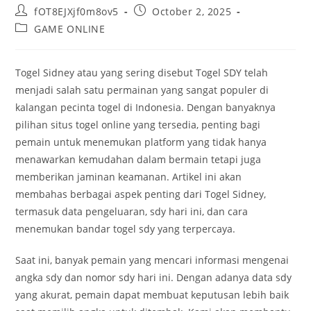
Post
Post
fOT8EJXjf0m8ov5
October 2, 2025
author:
published:
Post
GAME ONLINE
category:
Togel Sidney atau yang sering disebut Togel SDY telah
menjadi salah satu permainan yang sangat populer di
kalangan pecinta togel di Indonesia. Dengan banyaknya
pilihan situs togel online yang tersedia, penting bagi
pemain untuk menemukan platform yang tidak hanya
menawarkan kemudahan dalam bermain tetapi juga
memberikan jaminan keamanan. Artikel ini akan
membahas berbagai aspek penting dari Togel Sidney,
termasuk data pengeluaran, sdy hari ini, dan cara
menemukan bandar togel sdy yang terpercaya.
Saat ini, banyak pemain yang mencari informasi mengenai
angka sdy dan nomor sdy hari ini. Dengan adanya data sdy
yang akurat, pemain dapat membuat keputusan lebih baik