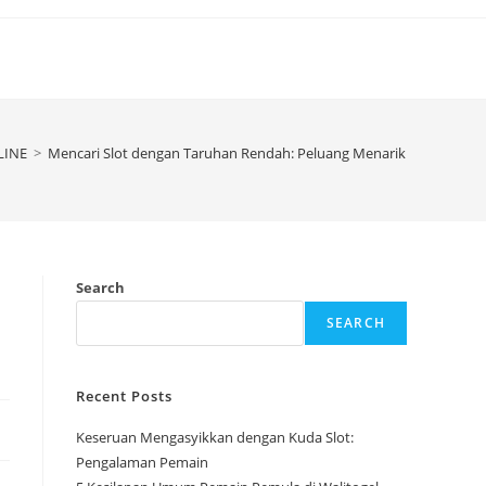
LINE
>
Mencari Slot dengan Taruhan Rendah: Peluang Menarik melalui Ta
Search
SEARCH
Recent Posts
Keseruan Mengasyikkan dengan Kuda Slot:
Pengalaman Pemain