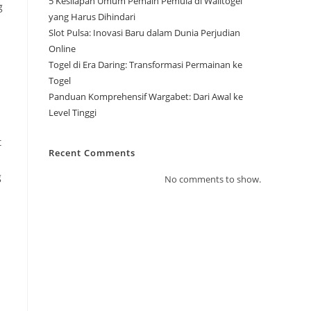
5 Kesilapan Umum Pemain Pemula di Walitogel
g
yang Harus Dihindari
Slot Pulsa: Inovasi Baru dalam Dunia Perjudian
Online
Togel di Era Daring: Transformasi Permainan ke
Togel
Panduan Komprehensif Wargabet: Dari Awal ke
Level Tinggi
t
Recent Comments
g
No comments to show.