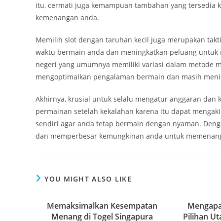
itu, cermati juga kemampuan tambahan yang tersedia k
kemenangan anda.
Memilih slot dengan taruhan kecil juga merupakan takti
waktu bermain anda dan meningkatkan peluang untuk memi
negeri yang umumnya memiliki variasi dalam metode m
mengoptimalkan pengalaman bermain dan masih menikm
Akhirnya, krusial untuk selalu mengatur anggaran dan 
permainan setelah kekalahan karena itu dapat mengakib
sendiri agar anda tetap bermain dengan nyaman. Dengan 
dan memperbesar kemungkinan anda untuk memenang
YOU MIGHT ALSO LIKE
Memaksimalkan Kesempatan
Mengapa
Menang di Togel Singapura
Pilihan U