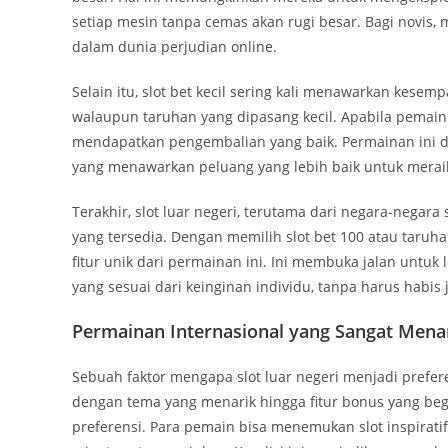
setiap mesin tanpa cemas akan rugi besar. Bagi novis,
dalam dunia perjudian online.
Selain itu, slot bet kecil sering kali menawarkan kes
walaupun taruhan yang dipasang kecil. Apabila pemai
mendapatkan pengembalian yang baik. Permainan ini di
yang menawarkan peluang yang lebih baik untuk meraih
Terakhir, slot luar negeri, terutama dari negara-negara 
yang tersedia. Dengan memilih slot bet 100 atau taruh
fitur unik dari permainan ini. Ini membuka jalan un
yang sesuai dari keinginan individu, tanpa harus habis
Permainan Internasional yang Sangat Mena
Sebuah faktor mengapa slot luar negeri menjadi prefere
dengan tema yang menarik hingga fitur bonus yang b
preferensi. Para pemain bisa menemukan slot inspirati