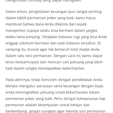
menghindari misstep yang dapat merugikan.
Selain emosi, pengelolaan keuangan pun sangat penting
dalam taktik permainan poker yang baik. kamu harus
membuat bahwa dana Anda dikelola dari aspek
manajemen supaya selalu bisa bermain dalam jangka
waktu lama panjang. Tetapkan batasan rugi yang bisa Anda
anggap sebelum bermain dan taati batasan tersebut. Di
samping itu, krusial agar tak bertaruh total modal Anda
dalam satu sesi permainan. Dengan cara ini, kamu dapat
terus berpartisipasi dan mencari-cari peluang yang lebih
baik dalam rangka mendapatkan keberhasilan.
Pada akhirnya, tetap konsisten dengan pendekatan Anda.
Melalui mengatur perasaan serta keuangan dengan bijak,
Anda meningkatkan peluang untuk keberhasilan dalam
permainan poker yang baik. Perlu diingat bahwasanya tiap
permainan adalah kesempatan untuk belajar dan
berkembang. Jangan sungkan agar menilai sesi permainan