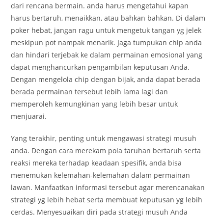
dari rencana bermain. anda harus mengetahui kapan
harus bertaruh, menaikkan, atau bahkan bahkan. Di dalam
poker hebat, jangan ragu untuk mengetuk tangan yg jelek
meskipun pot nampak menarik. Jaga tumpukan chip anda
dan hindari terjebak ke dalam permainan emosional yang
dapat menghancurkan pengambilan keputusan Anda.
Dengan mengelola chip dengan bijak, anda dapat berada
berada permainan tersebut lebih lama lagi dan
memperoleh kemungkinan yang lebih besar untuk
menjuarai.
Yang terakhir, penting untuk mengawasi strategi musuh
anda. Dengan cara merekam pola taruhan bertaruh serta
reaksi mereka terhadap keadaan spesifik, anda bisa
menemukan kelemahan-kelemahan dalam permainan
lawan. Manfaatkan informasi tersebut agar merencanakan
strategi yg lebih hebat serta membuat keputusan yg lebih
cerdas. Menyesuaikan diri pada strategi musuh Anda