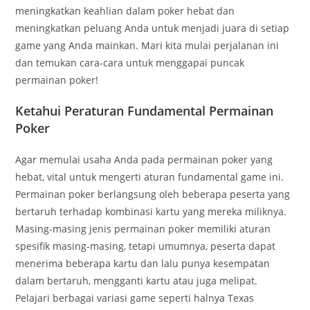
meningkatkan keahlian dalam poker hebat dan
meningkatkan peluang Anda untuk menjadi juara di setiap
game yang Anda mainkan. Mari kita mulai perjalanan ini
dan temukan cara-cara untuk menggapai puncak
permainan poker!
Ketahui Peraturan Fundamental Permainan
Poker
Agar memulai usaha Anda pada permainan poker yang
hebat, vital untuk mengerti aturan fundamental game ini.
Permainan poker berlangsung oleh beberapa peserta yang
bertaruh terhadap kombinasi kartu yang mereka miliknya.
Masing-masing jenis permainan poker memiliki aturan
spesifik masing-masing, tetapi umumnya, peserta dapat
menerima beberapa kartu dan lalu punya kesempatan
dalam bertaruh, mengganti kartu atau juga melipat.
Pelajari berbagai variasi game seperti halnya Texas