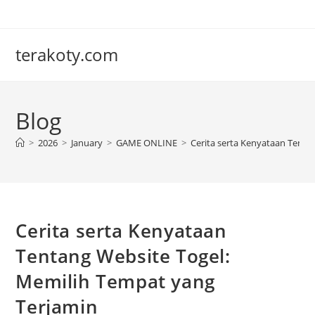
Skip
to
content
terakoty.com
Blog
>
2026
>
January
>
GAME ONLINE
>
Cerita serta Kenyataan Tenta
Cerita serta Kenyataan
Tentang Website Togel:
Memilih Tempat yang
Terjamin