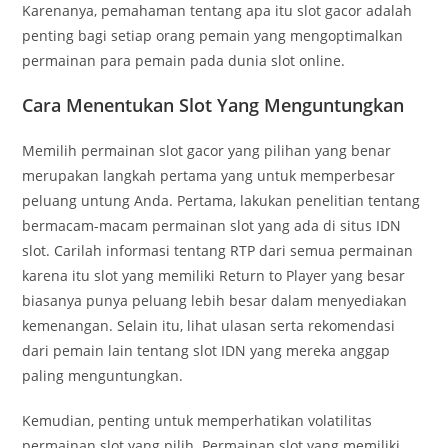
Karenanya, pemahaman tentang apa itu slot gacor adalah
penting bagi setiap orang pemain yang mengoptimalkan
permainan para pemain pada dunia slot online.
Cara Menentukan Slot Yang Menguntungkan
Memilih permainan slot gacor yang pilihan yang benar
merupakan langkah pertama yang untuk memperbesar
peluang untung Anda. Pertama, lakukan penelitian tentang
bermacam-macam permainan slot yang ada di situs IDN
slot. Carilah informasi tentang RTP dari semua permainan
karena itu slot yang memiliki Return to Player yang besar
biasanya punya peluang lebih besar dalam menyediakan
kemenangan. Selain itu, lihat ulasan serta rekomendasi
dari pemain lain tentang slot IDN yang mereka anggap
paling menguntungkan.
Kemudian, penting untuk memperhatikan volatilitas
permainan slot yang pilih. Permainan slot yang memiliki