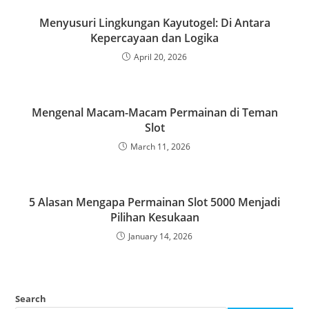
Menyusuri Lingkungan Kayutogel: Di Antara
Kepercayaan dan Logika
April 20, 2026
Mengenal Macam-Macam Permainan di Teman
Slot
March 11, 2026
5 Alasan Mengapa Permainan Slot 5000 Menjadi
Pilihan Kesukaan
January 14, 2026
Search