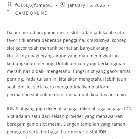
Post
Post
fOT8EJXjf0m8ov5
January 16, 2026
author:
published:
Post
GAME ONLINE
category:
Dalam perjudian, game mesin slot sudah jadi salah satu
favorit di antara beberapa pengguna. Khususnya, konsep
slot gacor telah menarik perhatian banyak orang,
khususnya bagi orang-orang yang mau meningkatkan
kemungkinan menang. Untuk pemain yang berkeinginan
meraih nasib baik, mengetahui fungsi slot yang gacor amat
penting. Pada tulisan ini kita akan mengetahui lebih jauh
soal idn slot serta cara mengoptimalkan platform
permainan slot online demi menambah kualitas bermain.
IDN Slot yang juga dikenal sebagai dikenal juga sebagai IDN
Slot adalah satu dari sekian provider yang menawarkan
beragam game slot mesin. Dengan tampilan yang ramah
pengguna serta berbagai fitur menarik, slot IDN