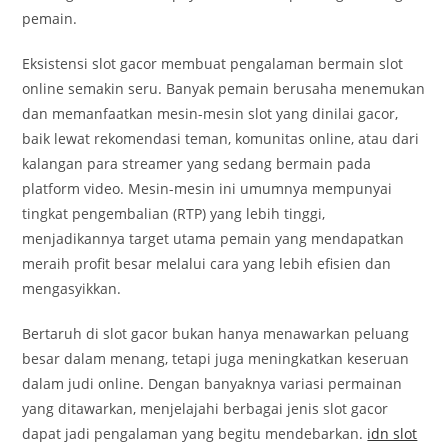
pemain.
Eksistensi slot gacor membuat pengalaman bermain slot
online semakin seru. Banyak pemain berusaha menemukan
dan memanfaatkan mesin-mesin slot yang dinilai gacor,
baik lewat rekomendasi teman, komunitas online, atau dari
kalangan para streamer yang sedang bermain pada
platform video. Mesin-mesin ini umumnya mempunyai
tingkat pengembalian (RTP) yang lebih tinggi,
menjadikannya target utama pemain yang mendapatkan
meraih profit besar melalui cara yang lebih efisien dan
mengasyikkan.
Bertaruh di slot gacor bukan hanya menawarkan peluang
besar dalam menang, tetapi juga meningkatkan keseruan
dalam judi online. Dengan banyaknya variasi permainan
yang ditawarkan, menjelajahi berbagai jenis slot gacor
dapat jadi pengalaman yang begitu mendebarkan.
idn slot