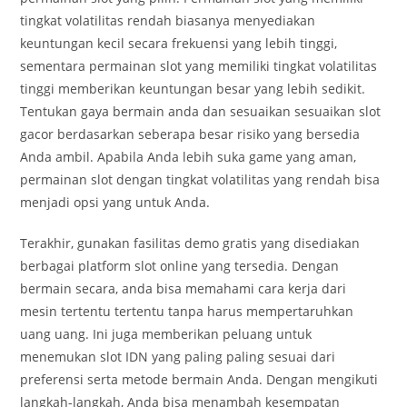
tingkat volatilitas rendah biasanya menyediakan
keuntungan kecil secara frekuensi yang lebih tinggi,
sementara permainan slot yang memiliki tingkat volatilitas
tinggi memberikan keuntungan besar yang lebih sedikit.
Tentukan gaya bermain anda dan sesuaikan sesuaikan slot
gacor berdasarkan seberapa besar risiko yang bersedia
Anda ambil. Apabila Anda lebih suka game yang aman,
permainan slot dengan tingkat volatilitas yang rendah bisa
menjadi opsi yang untuk Anda.
Terakhir, gunakan fasilitas demo gratis yang disediakan
berbagai platform slot online yang tersedia. Dengan
bermain secara, anda bisa memahami cara kerja dari
mesin tertentu tertentu tanpa harus mempertaruhkan
uang uang. Ini juga memberikan peluang untuk
menemukan slot IDN yang paling paling sesuai dari
preferensi serta metode bermain Anda. Dengan mengikuti
langkah-langkah, Anda bisa menambah kesempatan