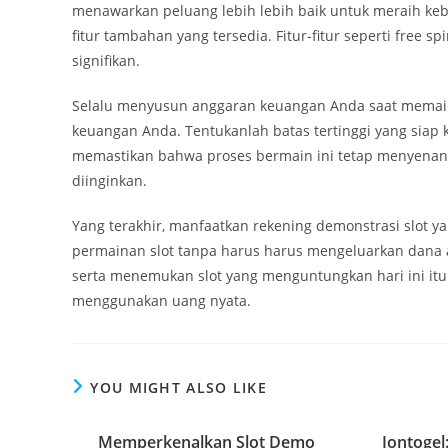
menawarkan peluang lebih lebih baik untuk meraih keb
fitur tambahan yang tersedia. Fitur-fitur seperti fre
signifikan.
Selalu menyusun anggaran keuangan Anda saat memain
keuangan Anda. Tentukanlah batas tertinggi yang siap ka
memastikan bahwa proses bermain ini tetap menyenangk
diinginkan.
Yang terakhir, manfaatkan rekening demonstrasi slot y
permainan slot tanpa harus harus mengeluarkan dana as
serta menemukan slot yang menguntungkan hari ini it
menggunakan uang nyata.
YOU MIGHT ALSO LIKE
Memperkenalkan Slot Demo
Iontogel