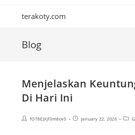
Skip
to
terakoty.com
content
Blog
Menjelaskan Keuntung
Di Hari Ini
Post
Post
Post
fOT8EJXjf0m8ov5
January 22, 2026
G
author:
published:
categ