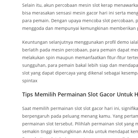
Selain itu, akun percobaan mesin slot kerap menawark
bisa merasakan sensasi mesin gacor hari ini serta me
para pemain. Dengan upaya mencoba slot percobaan, 
menggoda dan mempunyai kemungkinan memberikan pr
Keuntungan selanjutnya menggunakan profil demo ial
berlatih pada mesin percobaan, para pemain dapat me
melakukan spin maupun memanfaatkan fitur-fitur terte
sungguhan, para pemain bakal lebih siap dan mendapat
slot yang dapat dipercaya yang dikenal sebagai kesempa
spintax
Tips Memilih Permainan Slot Gacor Untuk Ha
Saat memilih permainan slot slot gacor hari ini, sign
berpengaruh pada peluang menang kamu. Yang pertama,
permainan slot tersebut. Pilihlah permainan slot yang m
semakin tinggi kemungkinan Anda untuk mendapat kemb