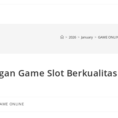
>
2026
>
January
>
GAME ONLI
an Game Slot Berkualitas
AME ONLINE
ory: