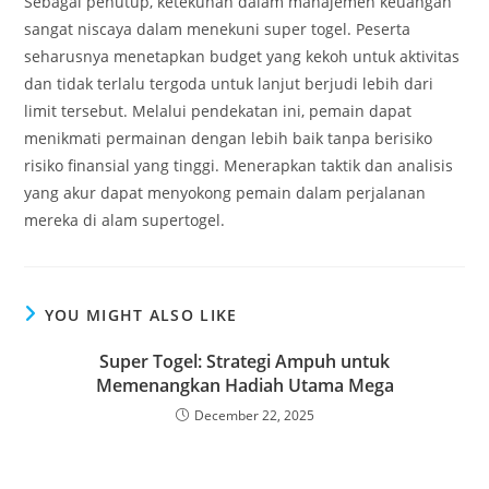
Sebagai penutup, ketekunan dalam manajemen keuangan
sangat niscaya dalam menekuni super togel. Peserta
seharusnya menetapkan budget yang kekoh untuk aktivitas
dan tidak terlalu tergoda untuk lanjut berjudi lebih dari
limit tersebut. Melalui pendekatan ini, pemain dapat
menikmati permainan dengan lebih baik tanpa berisiko
risiko finansial yang tinggi. Menerapkan taktik dan analisis
yang akur dapat menyokong pemain dalam perjalanan
mereka di alam supertogel.
YOU MIGHT ALSO LIKE
Super Togel: Strategi Ampuh untuk
Memenangkan Hadiah Utama Mega
December 22, 2025