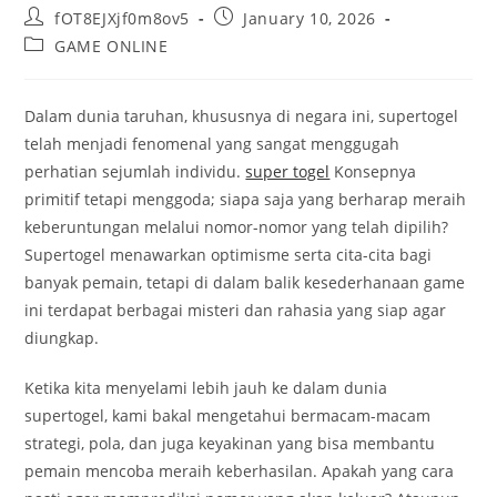
Post
Post
fOT8EJXjf0m8ov5
January 10, 2026
author:
published:
Post
GAME ONLINE
category:
Dalam dunia taruhan, khususnya di negara ini, supertogel
telah menjadi fenomenal yang sangat menggugah
perhatian sejumlah individu.
super togel
Konsepnya
primitif tetapi menggoda; siapa saja yang berharap meraih
keberuntungan melalui nomor-nomor yang telah dipilih?
Supertogel menawarkan optimisme serta cita-cita bagi
banyak pemain, tetapi di dalam balik kesederhanaan game
ini terdapat berbagai misteri dan rahasia yang siap agar
diungkap.
Ketika kita menyelami lebih jauh ke dalam dunia
supertogel, kami bakal mengetahui bermacam-macam
strategi, pola, dan juga keyakinan yang bisa membantu
pemain mencoba meraih keberhasilan. Apakah yang cara