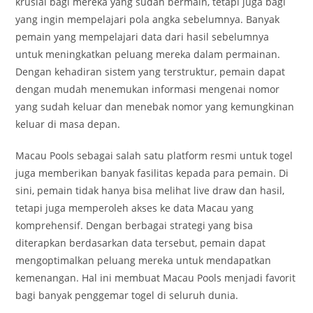
krusial bagi mereka yang sudah bermain, tetapi juga bagi
yang ingin mempelajari pola angka sebelumnya. Banyak
pemain yang mempelajari data dari hasil sebelumnya
untuk meningkatkan peluang mereka dalam permainan.
Dengan kehadiran sistem yang terstruktur, pemain dapat
dengan mudah menemukan informasi mengenai nomor
yang sudah keluar dan menebak nomor yang kemungkinan
keluar di masa depan.
Macau Pools sebagai salah satu platform resmi untuk togel
juga memberikan banyak fasilitas kepada para pemain. Di
sini, pemain tidak hanya bisa melihat live draw dan hasil,
tetapi juga memperoleh akses ke data Macau yang
komprehensif. Dengan berbagai strategi yang bisa
diterapkan berdasarkan data tersebut, pemain dapat
mengoptimalkan peluang mereka untuk mendapatkan
kemenangan. Hal ini membuat Macau Pools menjadi favorit
bagi banyak penggemar togel di seluruh dunia.