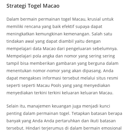
Strategi Togel Macao
Dalam bermain permainan togel Macau, krusial untuk
memiliki rencana yang baik efektif supaya dapat
meningkatkan kemungkinan kemenangan. Salah satu
tindakan awal yang dapat diambil yaitu dengan
mempelajari data Macao dari pengeluaran sebelumnya.
Mempelajari pola angka dan nomor yang sering sering
tampil bisa memberikan gambaran yang berguna dalam
menentukan nomor-nomor yang akan dipasang. Anda
dapat mengakses informasi tersebut melalui situs resmi
seperti seperti Macau Pools yang yang menyediakan
menyediakan terkini terkini keluaran keluaran Macau.
Selain itu, manajemen keuangan juga menjadi kunci
penting dalam permainan togel. Tetapkan batasan berapa
banyak yang Anda Anda pertaruhkan dan ikuti batasan
tersebut. Hindari terjerumus di dalam bermain emosional