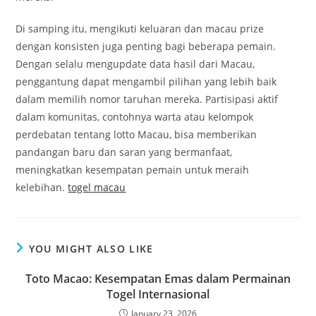
Di samping itu, mengikuti keluaran dan macau prize
dengan konsisten juga penting bagi beberapa pemain.
Dengan selalu mengupdate data hasil dari Macau,
penggantung dapat mengambil pilihan yang lebih baik
dalam memilih nomor taruhan mereka. Partisipasi aktif
dalam komunitas, contohnya warta atau kelompok
perdebatan tentang lotto Macau, bisa memberikan
pandangan baru dan saran yang bermanfaat,
meningkatkan kesempatan pemain untuk meraih
kelebihan.
togel macau
YOU MIGHT ALSO LIKE
Toto Macao: Kesempatan Emas dalam Permainan
Togel Internasional
January 23, 2026