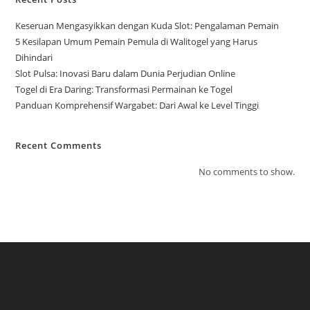
Keseruan Mengasyikkan dengan Kuda Slot: Pengalaman Pemain
5 Kesilapan Umum Pemain Pemula di Walitogel yang Harus
Dihindari
Slot Pulsa: Inovasi Baru dalam Dunia Perjudian Online
Togel di Era Daring: Transformasi Permainan ke Togel
Panduan Komprehensif Wargabet: Dari Awal ke Level Tinggi
Recent Comments
No comments to show.