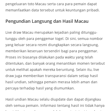
pengeluaran toto Macau serta cara para pemain dapat
memanfaatkan data tersebut untuk keuntungan pribadi.
Pengundian Langsung dan Hasil Macau
Live draw Macau merupakan kejadian paling ditunggu-
tunggu oleh para penggemar togel. Di sini, semua nombor
yang keluar secara resmi diungkapkan secara langsung,
memberikan keseruan tersendiri bagi para penggemar.
Proses ini biasanya dilakukan pada waktu yang telah
ditentukan, dan banyak orang menantikan momen tersebut
untuk melihat apakah mereka beruntung. Selain itu, live
draw juga memberikan transparansi dalam setiap hasil
hasil undian, sehingga pemain merasa lebih aman dan
percaya terhadap hasil yang diumumkan.
Hasil undian Macau selalu diupdate dan dapat dijangkau
oleh semua pemain. Informasi tentang hasil ini tidak hanya