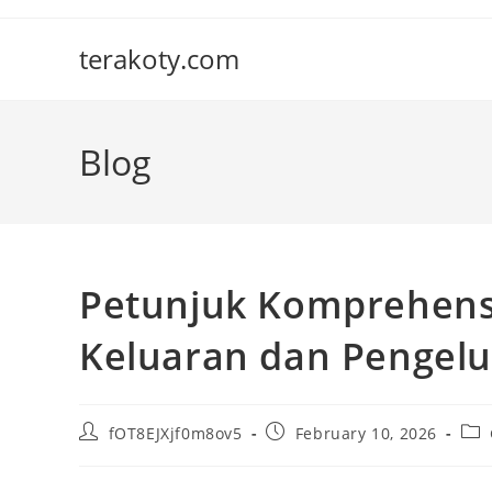
Skip
to
terakoty.com
content
Blog
Petunjuk Komprehensi
Keluaran dan Pengelu
Post
Post
Pos
fOT8EJXjf0m8ov5
February 10, 2026
author:
published:
cat