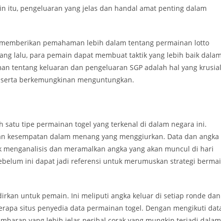
n itu, pengeluaran yang jelas dan handal amat penting dalam
n memberikan pemahaman lebih dalam tentang permainan lotto
ang lalu, para pemain dapat membuat taktik yang lebih baik dala
man tentang keluaran dan pengeluaran SGP adalah hal yang krusia
k serta berkemungkinan menguntungkan.
 satu tipe permainan togel yang terkenal di dalam negara ini.
dan kesempatan dalam menang yang menggiurkan. Data dan angka
uk menganalisis dan meramalkan angka yang akan muncul di hari
belum ini dapat jadi referensi untuk merumuskan strategi berma
irkan untuk pemain. Ini meliputi angka keluar di setiap ronde dan
rapa situs penyedia data permainan togel. Dengan mengikuti dat
mbaran yang lebih jelas perihal corak yang mungkin terjadi dalam