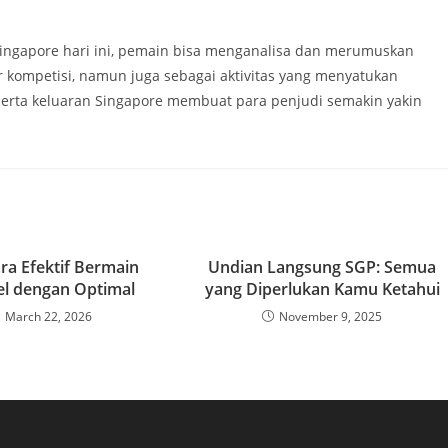
ingapore hari ini, pemain bisa menganalisa dan merumuskan
dar kompetisi, namun juga sebagai aktivitas yang menyatukan
 serta keluaran Singapore membuat para penjudi semakin yakin
ra Efektif Bermain
Undian Langsung SGP: Semua
el dengan Optimal
yang Diperlukan Kamu Ketahui
March 22, 2026
November 9, 2025