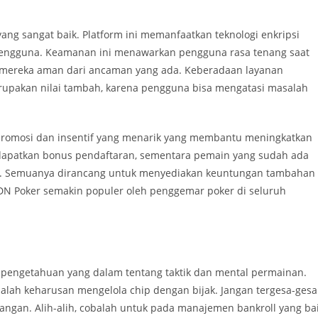
ang sangat baik. Platform ini memanfaatkan teknologi enkripsi
 pengguna. Keamanan ini menawarkan pengguna rasa tenang saat
 mereka aman dari ancaman yang ada. Keberadaan layanan
rupakan nilai tambah, karena pengguna bisa mengatasi masalah
 promosi dan insentif yang menarik yang membantu meningkatkan
apatkan bonus pendaftaran, sementara pemain yang sudah ada
. Semuanya dirancang untuk menyediakan keuntungan tambahan
N Poker semakin populer oleh penggemar poker di seluruh
 pengetahuan yang dalam tentang taktik dan mental permainan.
lah keharusan mengelola chip dengan bijak. Jangan tergesa-gesa
gan. Alih-alih, cobalah untuk pada manajemen bankroll yang ba