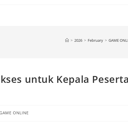
>
2026
>
February
>
GAME ONL
ukses untuk Kepala Pesert
t
GAME ONLINE
egory: