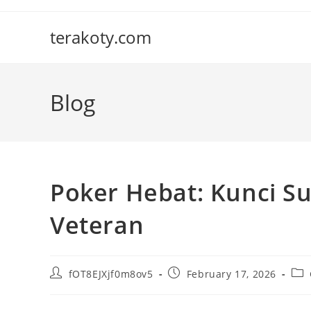
Skip
to
terakoty.com
content
Blog
Poker Hebat: Kunci S
Veteran
Post
Post
Pos
fOT8EJXjf0m8ov5
February 17, 2026
author:
published:
cat