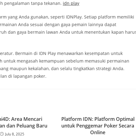
eh pengalaman tanpa tekanan.
idn play
form yang Anda gunakan, seperti IDNPlay. Setiap platform memiliki
permainan Anda sesuai dengan gaya pemain lainnya dapat
taruh dan gaya bermain lawan Anda untuk menentukan kapan haru
 teratur. Bermain di IDN Play menawarkan kesempatan untuk
ih untuk mengasah kemampuan sebelum memasuki permainan
nang maupun kekalahan, dan selalu tingkatkan strategi Anda.
an di lapangan poker.
ni4D: Area Mencari
Platform IDN: Platform Optimal
an dan Peluang Baru
untuk Penggemar Poker Secara
Online
July 8, 2025