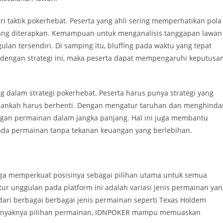
 taktik pokerhebat. Peserta yang ahli sering memperhatikan pola
yang diterapkan. Kemampuan untuk menganalisis tanggapan lawan
n tersendiri. Di samping itu, bluffing pada waktu yang tepat
t dengan strategi ini, maka peserta dapat mempengaruhi keputusa
 dalam strategi pokerhebat. Peserta harus punya strategi yang
pankah harus berhenti. Dengan mengatur taruhan dan menghinda
gan permainan dalam jangka panjang. Hal ini juga membantu
ada permainan tanpa tekanan keuangan yang berlebihan.
a memperkuat posisinya sebagai pilihan utama untuk semua
tur unggulan pada platform ini adalah variasi jenis permainan ya
ari berbagai berbagai jenis permainan seperti Texas Holdem
 banyaknya pilihan permainan, IDNPOKER mampu memuaskan