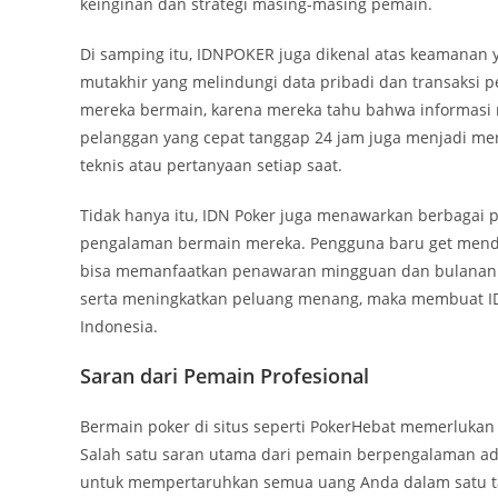
keinginan dan strategi masing-masing pemain.
Di samping itu, IDNPOKER juga dikenal atas keamanan y
mutakhir yang melindungi data pribadi dan transaksi
mereka bermain, karena mereka tahu bahwa informasi
pelanggan yang cepat tanggap 24 jam juga menjadi me
teknis atau pertanyaan setiap saat.
Tidak hanya itu, IDN Poker juga menawarkan berbagai
pengalaman bermain mereka. Pengguna baru get mend
bisa memanfaatkan penawaran mingguan dan bulanan
serta meningkatkan peluang menang, maka membuat ID
Indonesia.
Saran dari Pemain Profesional
Bermain poker di situs seperti PokerHebat memerlukan
Salah satu saran utama dari pemain berpengalaman ada
untuk mempertaruhkan semua uang Anda dalam satu tan