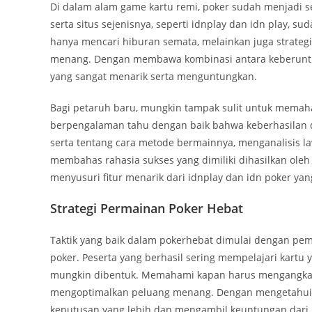
Di dalam alam game kartu remi, poker sudah menjadi se
serta situs sejenisnya, seperti idnplay dan idn play, 
hanya mencari hiburan semata, melainkan juga strate
menang. Dengan membawa kombinasi antara keberuntu
yang sangat menarik serta menguntungkan.
Bagi petaruh baru, mungkin tampak sulit untuk mema
berpengalaman tahu dengan baik bahwa keberhasilan di
serta tentang cara metode bermainnya, menganalisis la
membahas rahasia sukses yang dimiliki dihasilkan ole
menyusuri fitur menarik dari idnplay dan idn poker 
Strategi Permainan Poker Hebat
Taktik yang baik dalam pokerhebat dimulai dengan p
poker. Peserta yang berhasil sering mempelajari kartu
mungkin dibentuk. Memahami kapan harus mengangkat ta
mengoptimalkan peluang menang. Dengan mengetahui n
keputusan yang lebih dan mengambil keuntungan dari 