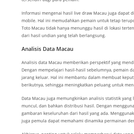
Informasi mengenai hasil live draw Macau juga dapat di
mobile. Hal ini memudahkan pemain untuk tetap terupd
Toto Macau tidak hanya menunggu hasil di lokasi tert
dari hasil undian yang telah berlangsung.
Analisis Data Macau
Analisis data Macau memberikan perspektif yang menda
Dengan mempelajari hasil-hasil sebelumnya, pemain da
jarang keluar. Hal ini membantu dalam membuat keputu
berikutnya, sehingga meningkatkan peluang untuk mend
Data Macau juga memungkinkan analisis statistik yang l
muncul, dan bahkan distribusi hasil. Dengan menggun
gambaran keseluruhan dari hasil yang ada. Menggunakan
juga pemula dapat memahami dinamika permainan deng