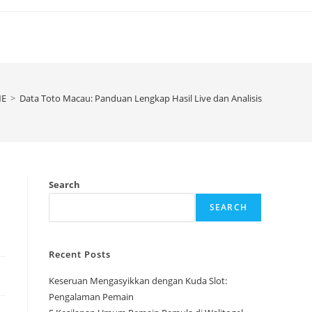
NE
>
Data Toto Macau: Panduan Lengkap Hasil Live dan Analisis
Search
SEARCH
Recent Posts
Keseruan Mengasyikkan dengan Kuda Slot:
Pengalaman Pemain