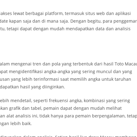
akses lewat berbagai platform, termasuk situs web dan aplikasi
ate kapan saja dan di mana saja. Dengan begitu, para penggemar
entu, tetapi dapat dengan mudah mendapatkan data dan analisis
lam mengenai tren dan pola yang terbentuk dari hasil Toto Maca
pat mengidentifikasi angka-angka yang sering muncul dan yang
san yang lebih terinformasi saat memilih angka untuk taruhan
apatkan hasil yang diinginkan.
ebih mendetail, seperti frekuensi angka, kombinasi yang sering
akan grafik dan tabel, pemain dapat dengan mudah melihat
 alat analisis ini, tidak hanya para pemain berpengalaman, tetap
an lebih baik.