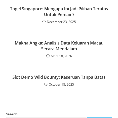
Togel Singapore: Mengapa Ini Jadi Pilihan Teratas
Untuk Pemain?
December 23, 2025
Makna Angka: Analisis Data Keluaran Macau
Secara Mendalam
March 8, 2026
Slot Demo Wild Bounty: Keseruan Tanpa Batas
October 18, 2025
Search