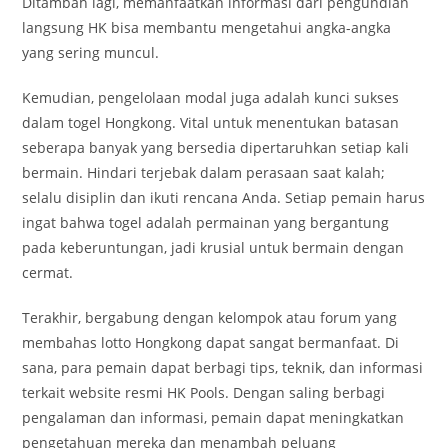
Ditambah lagi, memanfaatkan informasi dari pengundian
langsung HK bisa membantu mengetahui angka-angka
yang sering muncul.
Kemudian, pengelolaan modal juga adalah kunci sukses
dalam togel Hongkong. Vital untuk menentukan batasan
seberapa banyak yang bersedia dipertaruhkan setiap kali
bermain. Hindari terjebak dalam perasaan saat kalah;
selalu disiplin dan ikuti rencana Anda. Setiap pemain harus
ingat bahwa togel adalah permainan yang bergantung
pada keberuntungan, jadi krusial untuk bermain dengan
cermat.
Terakhir, bergabung dengan kelompok atau forum yang
membahas lotto Hongkong dapat sangat bermanfaat. Di
sana, para pemain dapat berbagi tips, teknik, dan informasi
terkait website resmi HK Pools. Dengan saling berbagi
pengalaman dan informasi, pemain dapat meningkatkan
pengetahuan mereka dan menambah peluang