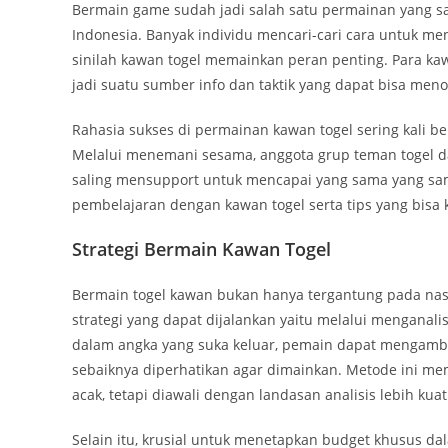
Bermain game sudah jadi salah satu permainan yang sa
Indonesia. Banyak individu mencari-cari cara untuk m
sinilah kawan togel memainkan peran penting. Para ka
jadi suatu sumber info dan taktik yang dapat bisa me
Rahasia sukses di permainan kawan togel sering kali 
Melalui menemani sesama, anggota grup teman togel d
saling mensupport untuk mencapai yang sama yang sam
pembelajaran dengan kawan togel serta tips yang bis
Strategi Bermain Kawan Togel
Bermain togel kawan bukan hanya tergantung pada nasib
strategi yang dapat dijalankan yaitu melalui menganali
dalam angka yang suka keluar, pemain dapat mengambil
sebaiknya diperhatikan agar dimainkan. Metode ini m
acak, tetapi diawali dengan landasan analisis lebih kuat
Selain itu, krusial untuk menetapkan budget khusus 