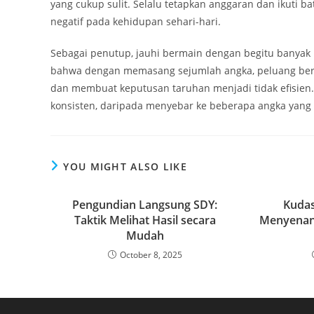
yang cukup sulit. Selalu tetapkan anggaran dan ikuti b
negatif pada kehidupan sehari-hari.
Sebagai penutup, jauhi bermain dengan begitu banyak
bahwa dengan memasang sejumlah angka, peluang berha
dan membuat keputusan taruhan menjadi tidak efisien.
konsisten, daripada menyebar ke beberapa angka yang
YOU MIGHT ALSO LIKE
Pengundian Langsung SDY:
Kudas
Taktik Melihat Hasil secara
Menyenan
Mudah
October 8, 2025