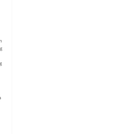
n
ng
ng
a