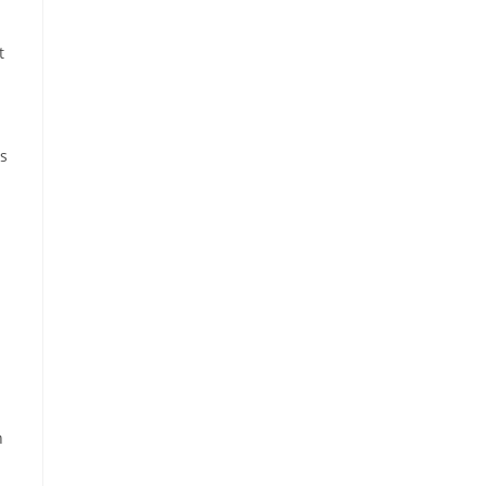
t
s
n