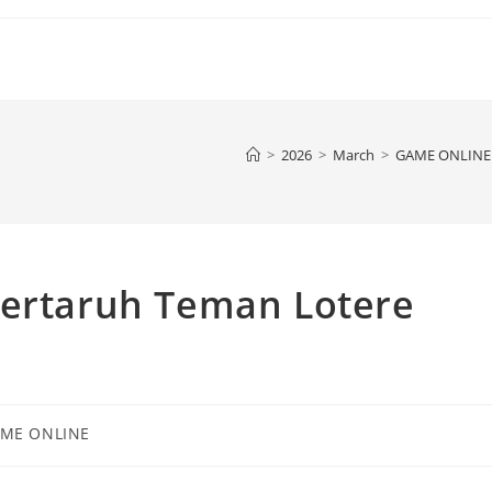
>
2026
>
March
>
GAME ONLINE
Bertaruh Teman Lotere
ME ONLINE
ry: