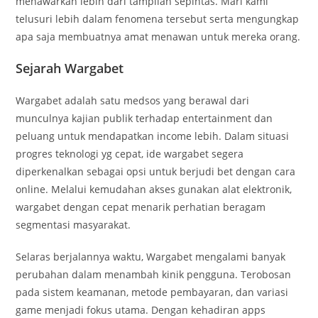
menawarkan lebih dari tampilan sepintas. Mari kami
telusuri lebih dalam fenomena tersebut serta mengungkap
apa saja membuatnya amat menawan untuk mereka orang.
Sejarah Wargabet
Wargabet adalah satu medsos yang berawal dari
munculnya kajian publik terhadap entertainment dan
peluang untuk mendapatkan income lebih. Dalam situasi
progres teknologi yg cepat, ide wargabet segera
diperkenalkan sebagai opsi untuk berjudi bet dengan cara
online. Melalui kemudahan akses gunakan alat elektronik,
wargabet dengan cepat menarik perhatian beragam
segmentasi masyarakat.
Selaras berjalannya waktu, Wargabet mengalami banyak
perubahan dalam menambah kinik pengguna. Terobosan
pada sistem keamanan, metode pembayaran, dan variasi
game menjadi fokus utama. Dengan kehadiran apps