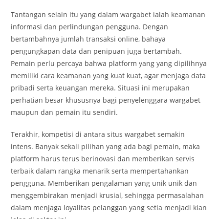
Tantangan selain itu yang dalam wargabet ialah keamanan
informasi dan perlindungan pengguna. Dengan
bertambahnya jumlah transaksi online, bahaya
pengungkapan data dan penipuan juga bertambah.
Pemain perlu percaya bahwa platform yang yang dipilihnya
memiliki cara keamanan yang kuat kuat, agar menjaga data
pribadi serta keuangan mereka. Situasi ini merupakan
perhatian besar khususnya bagi penyelenggara wargabet
maupun dan pemain itu sendiri.
Terakhir, kompetisi di antara situs wargabet semakin
intens. Banyak sekali pilihan yang ada bagi pemain, maka
platform harus terus berinovasi dan memberikan servis
terbaik dalam rangka menarik serta mempertahankan
pengguna. Memberikan pengalaman yang unik unik dan
menggembirakan menjadi krusial, sehingga permasalahan
dalam menjaga loyalitas pelanggan yang setia menjadi kian