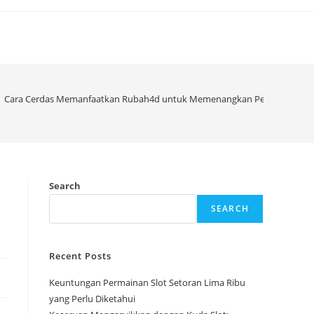
Cara Cerdas Memanfaatkan Rubah4d untuk Memenangkan Permainan
Search
SEARCH
Recent Posts
Keuntungan Permainan Slot Setoran Lima Ribu
yang Perlu Diketahui