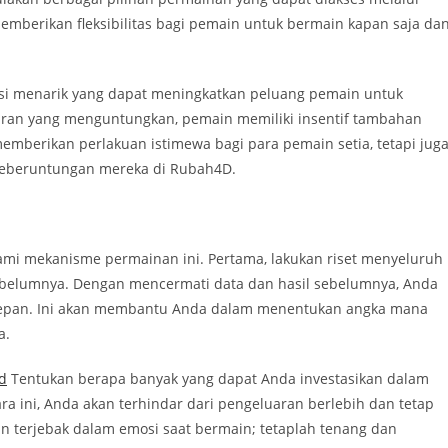
emberikan fleksibilitas bagi pemain untuk bermain kapan saja da
i menarik yang dapat meningkatkan peluang pemain untuk
aran yang menguntungkan, pemain memiliki insentif tambahan
 memberikan perlakuan istimewa bagi para pemain setia, tetapi jug
eberuntungan mereka di Rubah4D.
 mekanisme permainan ini. Pertama, lakukan riset menyeluruh
sebelumnya. Dengan mencermati data dan hasil sebelumnya, Anda
depan. Ini akan membantu Anda dalam menentukan angka mana
a.
d
Tentukan berapa banyak yang dapat Anda investasikan dalam
ra ini, Anda akan terhindar dari pengeluaran berlebih dan tetap
gan terjebak dalam emosi saat bermain; tetaplah tenang dan