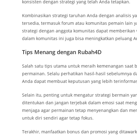
konsisten dengan strategi yang telah Anda tetapkan.
Kombinasikan strategi taruhan Anda dengan analisis
tersedia, termasuk forum atau komunitas pemain lain
strategi dengan anggota komunitas dapat memberikan
dalam komunitas ini juga bisa meningkatkan peluang
Tips Menang dengan Rubah4D
Salah satu tips utama untuk meraih kemenangan saat 
permainan. Selalu perhatikan hasil-hasil sebelumnya d
Anda dapat membuat keputusan yang lebih terinforma
Selain itu, penting untuk mengatur strategi bermain y
ditentukan dan jangan terjebak dalam emosi saat menge
menjaga agar permainan tetap menyenangkan dan meng
untuk diri sendiri agar tetap fokus.
Terakhir, manfaatkan bonus dan promosi yang ditawar