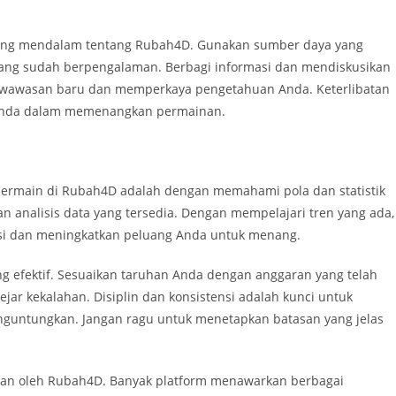
 yang mendalam tentang Rubah4D. Gunakan sumber daya yang
 yang sudah berpengalaman. Berbagi informasi dan mendiskusikan
 wawasan baru dan memperkaya pengetahuan Anda. Keterlibatan
 Anda dalam memenangkan permainan.
bermain di Rubah4D adalah dengan memahami pola dan statistik
an analisis data yang tersedia. Dengan mempelajari tren yang ada,
si dan meningkatkan peluang Anda untuk menang.
ang efektif. Sesuaikan taruhan Anda dengan anggaran yang telah
jar kekalahan. Disiplin dan konsistensi adalah kunci untuk
untungkan. Jangan ragu untuk menetapkan batasan yang jelas
kan oleh Rubah4D. Banyak platform menawarkan berbagai