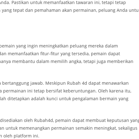
da. Pastikan untuk memanfaatkan tawaran ini, tetapi tetap
 yang tepat dan pemahaman akan permainan, peluang Anda untu
pemain yang ingin meningkatkan peluang mereka dalam
an memanfaatkan fitur-fitur yang tersedia, pemain dapat
dak hanya membantu dalam memilih angka, tetapi juga memberikan
ra bertanggung jawab. Meskipun Rubah 4d dapat menawarkan
 permainan ini tetap bersifat keberuntungan. Oleh karena itu,
elah ditetapkan adalah kunci untuk pengalaman bermain yang
 disediakan oleh Rubah4d, pemain dapat membuat keputusan yan
apan untuk memenangkan permainan semakin meningkat, sekaligus
 oleh platform ini.