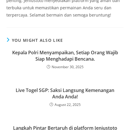
penting. Jeniustoto menyediakan platform yang aman dan
terbuka untuk memastikan permainan Anda seru dan
terpercaya. Selamat bermain dan semoga beruntung!
YOU MIGHT ALSO LIKE
Kepala Polri Menyampaikan, Setiap Orang Wajib
Siap Menghadapi Bencana.
November 30, 2025
Live Togel SGP: Saksi Langsung Kemenangan
Anda Anda!
August 22, 2025
Langkah Pintar Bertaruh di platform Jeniustoto