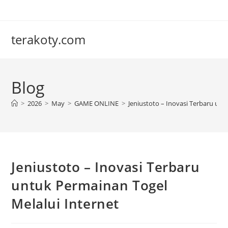
Skip
to
content
terakoty.com
Blog
>
2026
>
May
>
GAME ONLINE
>
Jeniustoto – Inovasi Terbaru unt
Jeniustoto – Inovasi Terbaru
untuk Permainan Togel
Melalui Internet