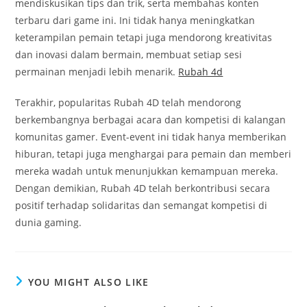
mendiskusikan tips dan trik, serta membahas konten
terbaru dari game ini. Ini tidak hanya meningkatkan
keterampilan pemain tetapi juga mendorong kreativitas
dan inovasi dalam bermain, membuat setiap sesi
permainan menjadi lebih menarik.
Rubah 4d
Terakhir, popularitas Rubah 4D telah mendorong
berkembangnya berbagai acara dan kompetisi di kalangan
komunitas gamer. Event-event ini tidak hanya memberikan
hiburan, tetapi juga menghargai para pemain dan memberi
mereka wadah untuk menunjukkan kemampuan mereka.
Dengan demikian, Rubah 4D telah berkontribusi secara
positif terhadap solidaritas dan semangat kompetisi di
dunia gaming.
YOU MIGHT ALSO LIKE