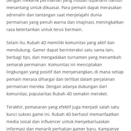
dengan mekanik permainan yang mudah dipahami namun
menantang untuk dikuasai. Para pemain dapat merasakan
adrenalin dan tantangan saat menjelajahi dunia
permainan yang penuh warna dan imajinasi, meningkatkan
rasa ketertarikan untuk terus bermain.
Selain itu, Rubah 4D memiliki komunitas yang aktif dan
mendukung. Gamer dapat berinteraksi satu sama lain,
berbagi tips, dan mengadakan turnamen yang menambah
semarak permainan. Komunitas ini menciptakan
lingkungan yang positif dan menyenangkan, di mana setiap
pemain merasa dihargai dan terlibat dalam perjalanan
permainan mereka. Dengan adanya dukungan dari
komunitas, popularitas Rubah 4D semakin meroket.
Terakhir, pemasaran yang efektif juga menjadi salah satu
kunci sukses game ini. Rubah 4D berhasil memanfaatkan
media sosial dan influencer untuk menyebarluaskan
informasi dan menarik perhatian gamer baru. Kampanye