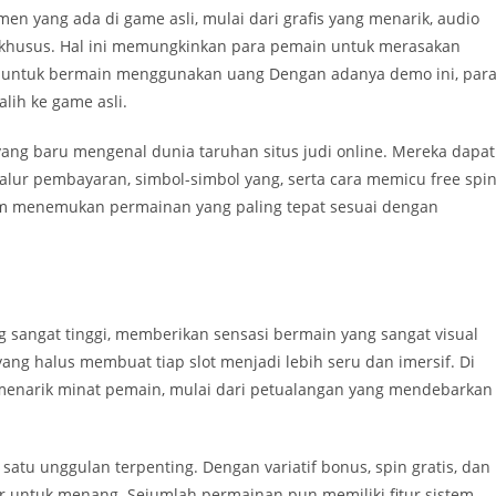
n yang ada di game asli, mulai dari grafis yang menarik, audio
 khusus. Hal ini memungkinkan para pemain untuk merasakan
h untuk bermain menggunakan uang Dengan adanya demo ini, par
alih ke game asli.
yang baru mengenal dunia taruhan situs judi online. Mereka dapat
alur pembayaran, simbol-simbol yang, serta cara memicu free spin
am menemukan permainan yang paling tepat sesuai dengan
ang sangat tinggi, memberikan sensasi bermain yang sangat visual
ng halus membuat tiap slot menjadi lebih seru dan imersif. Di
ga menarik minat pemain, mulai dari petualangan yang mendebarkan
satu unggulan terpenting. Dengan variatif bonus, spin gratis, dan
sar untuk menang. Sejumlah permainan pun memiliki fitur sistem