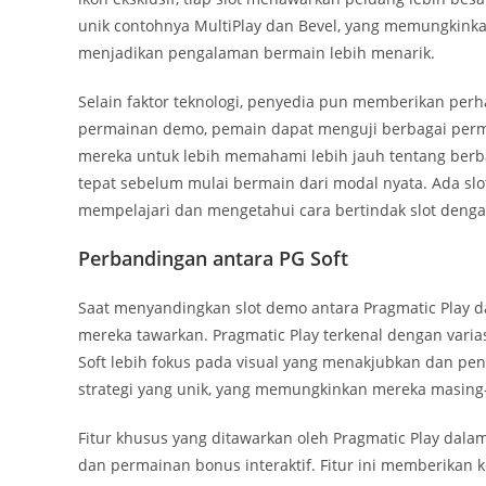
unik contohnya MultiPlay dan Bevel, yang memungkink
menjadikan pengalaman bermain lebih menarik.
Selain faktor teknologi, penyedia pun memberikan pe
permainan demo, pemain dapat menguji berbagai perma
mereka untuk lebih memahami lebih jauh tentang berba
tepat sebelum mulai bermain dari modal nyata. Ada s
mempelajari dan mengetahui cara bertindak slot dengan
Perbandingan antara PG Soft
Saat menyandingkan slot demo antara Pragmatic Play d
mereka tawarkan. Pragmatic Play terkenal dengan varias
Soft lebih fokus pada visual yang menakjubkan dan pe
strategi yang unik, yang memungkinkan mereka masing-m
Fitur khusus yang ditawarkan oleh Pragmatic Play dal
dan permainan bonus interaktif. Fitur ini memberika