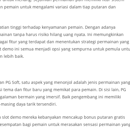
an pemain untuk mengalami variasi dalam tiap putaran dan
rhatian tinggi terhadap kenyamanan pemain. Dengan adanya
inan tanpa harus risiko hilang uang nyata. Ini memungkinkan
gai fitur yang terdapat dan menentukan strategi permainan yang
lot demo ini semua menjadi opsi yang sempurna untuk pemula unt
 lebih baik.
an PG Soft, satu aspek yang menonjol adalah jenis permainan yan
i tema dan fitur baru yang memikat para pemain. Di sisi lain, PG
ngalaman bermain yang imersif. Baik pengembang ini memiliki
asing daya tarik tersendiri.
am slot demo mereka kebanyakan mencakup bonus putaran gratis
n kesempatan bagi pemain untuk merasakan sensasi permainan yan