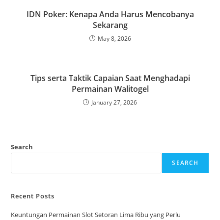
IDN Poker: Kenapa Anda Harus Mencobanya
Sekarang
May 8, 2026
Tips serta Taktik Capaian Saat Menghadapi
Permainan Walitogel
January 27, 2026
Search
SEARCH
Recent Posts
Keuntungan Permainan Slot Setoran Lima Ribu yang Perlu