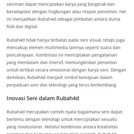
seniman dapat menciptakan karya yang bergerak dan
beradaptasi dengan lingkungan atau respon penonton. Hal
ini menjadikan Rubah4d sebagai jembatan antara dunia
fisik dan digital.
Rubah4d tidak hanya terbatas pada seni visual, tetapi juga
mencakup elemen multimedia lainnya seperti suara dan
pencahayaan. Kombinasi ini menciptakan pengalaman
yang mendalam dan imersif, memungkinkan penonton
untuk terlibat secara emosional dengan karya seni. Dengan
demikian, Rubah4d menjadi simbol kemajuan dalam
perpaduan seni dan teknologi yang terus berkembang.
Inovasi Seni dalam Rubah4d
Rubah4d merupakan contoh nyata bagaimana seni dapat
bertemu dengan teknologi untuk menciptakan sesuatu
yang revolusioner. Melalui kombinasi antara kreativitas