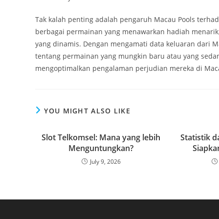
Tak kalah penting adalah pengaruh Macau Pools terhad
berbagai permainan yang menawarkan hadiah menarik, 
yang dinamis. Dengan mengamati data keluaran dari M
tentang permainan yang mungkin baru atau yang sedang
mengoptimalkan pengalaman perjudian mereka di Mac
YOU MIGHT ALSO LIKE
Slot Telkomsel: Mana yang lebih
Statistik 
Menguntungkan?
Siapka
July 9, 2026