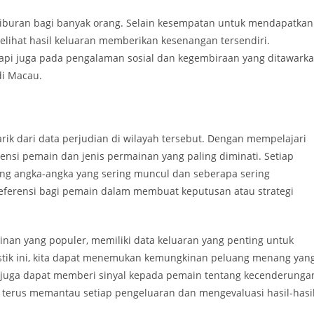
a hiburan bagi banyak orang. Selain kesempatan untuk mendapatkan
ihat hasil keluaran memberikan kesenangan tersendiri.
tapi juga pada pengalaman sosial dan kegembiraan yang ditawark
di Macau.
k dari data perjudian di wilayah tersebut. Dengan mempelajari
rensi pemain dan jenis permainan yang paling diminati. Setiap
ang angka-angka yang sering muncul dan seberapa sering
i referensi bagi pemain dalam membuat keputusan atau strategi
ainan yang populer, memiliki data keluaran yang penting untuk
tistik ini, kita dapat menemukan kemungkinan peluang menang yan
g juga dapat memberi sinyal kepada pemain tentang kecenderunga
k terus memantau setiap pengeluaran dan mengevaluasi hasil-hasi