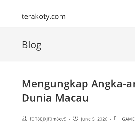
Skip
to
terakoty.com
content
Blog
Mengungkap Angka-an
Dunia Macau
Post
Post
Post
fOT8EJXjf0m8ov5
June 5, 2026
GAME
author:
published:
category: