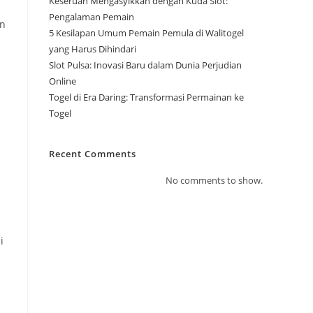
Keseruan Mengasyikkan dengan Kuda Slot:
Pengalaman Pemain
an
5 Kesilapan Umum Pemain Pemula di Walitogel
yang Harus Dihindari
Slot Pulsa: Inovasi Baru dalam Dunia Perjudian
Online
Togel di Era Daring: Transformasi Permainan ke
Togel
Recent Comments
No comments to show.
i