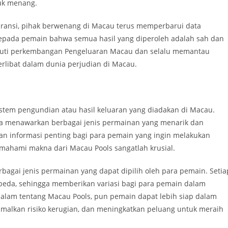
uk menang.
aransi, pihak berwenang di Macau terus memperbarui data
kepada pemain bahwa semua hasil yang diperoleh adalah sah dan
ikuti perkembangan Pengeluaran Macau dan selalu memantau
erlibat dalam dunia perjudian di Macau.
stem pengundian atau hasil keluaran yang diadakan di Macau.
ena menawarkan berbagai jenis permainan yang menarik dan
n informasi penting bagi para pemain yang ingin melakukan
emahami makna dari Macau Pools sangatlah krusial.
agai jenis permainan yang dapat dipilih oleh para pemain. Setia
beda, sehingga memberikan variasi bagi para pemain dalam
am tentang Macau Pools, pun pemain dapat lebih siap dalam
malkan risiko kerugian, dan meningkatkan peluang untuk meraih