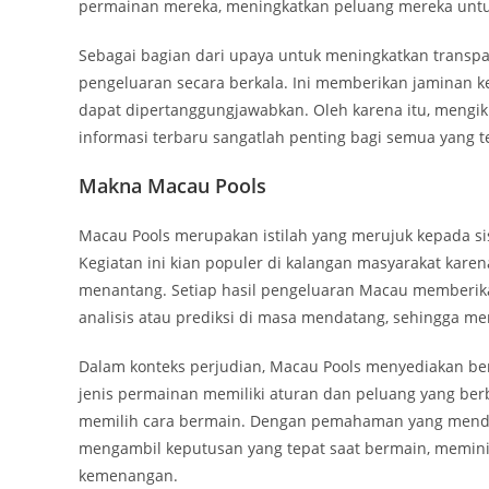
permainan mereka, meningkatkan peluang mereka unt
Sebagai bagian dari upaya untuk meningkatkan transp
pengeluaran secara berkala. Ini memberikan jaminan 
dapat dipertanggungjawabkan. Oleh karena itu, meng
informasi terbaru sangatlah penting bagi semua yang t
Makna Macau Pools
Macau Pools merupakan istilah yang merujuk kepada si
Kegiatan ini kian populer di kalangan masyarakat kar
menantang. Setiap hasil pengeluaran Macau memberika
analisis atau prediksi di masa mendatang, sehingga m
Dalam konteks perjudian, Macau Pools menyediakan berb
jenis permainan memiliki aturan dan peluang yang ber
memilih cara bermain. Dengan pemahaman yang mendal
mengambil keputusan yang tepat saat bermain, memini
kemenangan.