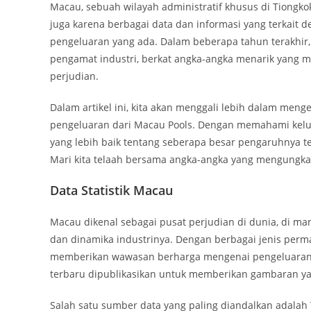
Macau, sebuah wilayah administratif khusus di Tiongko
juga karena berbagai data dan informasi yang terkait 
pengeluaran yang ada. Dalam beberapa tahun terakhir,
pengamat industri, berkat angka-angka menarik yang
perjudian.
Dalam artikel ini, kita akan menggali lebih dalam meng
pengeluaran dari Macau Pools. Dengan memahami kel
yang lebih baik tentang seberapa besar pengaruhnya t
Mari kita telaah bersama angka-angka yang mengungka
Data Statistik Macau
Macau dikenal sebagai pusat perjudian di dunia, di m
dan dinamika industrinya. Dengan berbagai jenis perma
memberikan wawasan berharga mengenai pengeluaran d
terbaru dipublikasikan untuk memberikan gambaran yan
Salah satu sumber data yang paling diandalkan adala