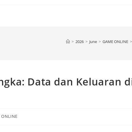
>
2026
>
June
>
GAME ONLINE
>
gka: Data dan Keluaran d
 ONLINE