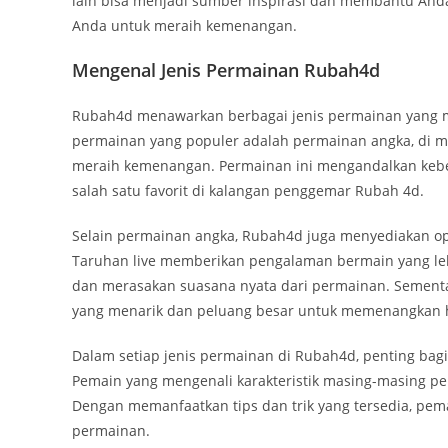
lain bisa menjadi sumber inspirasi dan membantu Anda 
Anda untuk meraih kemenangan.
Mengenal Jenis Permainan Rubah4d
Rubah4d menawarkan berbagai jenis permainan yang m
permainan yang populer adalah permainan angka, di 
meraih kemenangan. Permainan ini mengandalkan kebe
salah satu favorit di kalangan penggemar Rubah 4d.
Selain permainan angka, Rubah4d juga menyediakan opsi
Taruhan live memberikan pengalaman bermain yang lebi
dan merasakan suasana nyata dari permainan. Sementa
yang menarik dan peluang besar untuk memenangkan h
Dalam setiap jenis permainan di Rubah4d, penting bag
Pemain yang mengenali karakteristik masing-masing 
Dengan memanfaatkan tips dan trik yang tersedia, pem
permainan.