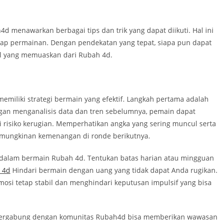
 menawarkan berbagai tips dan trik yang dapat diikuti. Hal ini
iap permainan. Dengan pendekatan yang tepat, siapa pun dapat
il yang memuaskan dari Rubah 4d.
miliki strategi bermain yang efektif. Langkah pertama adalah
gan menganalisis data dan tren sebelumnya, pemain dapat
risiko kerugian. Memperhatikan angka yang sering muncul serta
mungkinan kemenangan di ronde berikutnya.
ci dalam bermain Rubah 4d. Tentukan batas harian atau mingguan
 4d
Hindari bermain dengan uang yang tidak dapat Anda rugikan.
si tetap stabil dan menghindari keputusan impulsif yang bisa
n. Bergabung dengan komunitas Rubah4d bisa memberikan wawasan