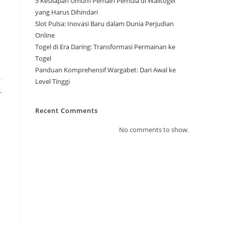
5 Kesilapan Umum Pemain Pemula di Walitogel
yang Harus Dihindari
Slot Pulsa: Inovasi Baru dalam Dunia Perjudian
Online
.
Togel di Era Daring: Transformasi Permainan ke
Togel
Panduan Komprehensif Wargabet: Dari Awal ke
.
Level Tinggi
.
Recent Comments
No comments to show.