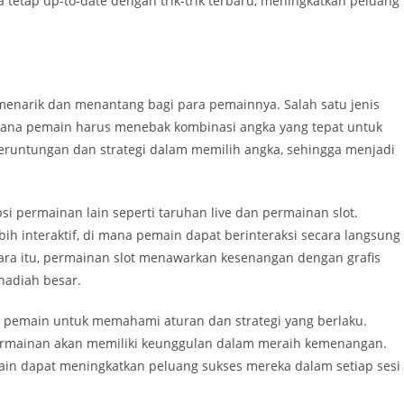
tetap up-to-date dengan trik-trik terbaru, meningkatkan peluang
enarik dan menantang bagi para pemainnya. Salah satu jenis
mana pemain harus menebak kombinasi angka yang tepat untuk
runtungan dan strategi dalam memilih angka, sehingga menjadi
 permainan lain seperti taruhan live dan permainan slot.
h interaktif, di mana pemain dapat berinteraksi secara langsung
ra itu, permainan slot menawarkan kesenangan dengan grafis
adiah besar.
i pemain untuk memahami aturan dan strategi yang berlaku.
permainan akan memiliki keunggulan dalam meraih kemenangan.
ain dapat meningkatkan peluang sukses mereka dalam setiap sesi