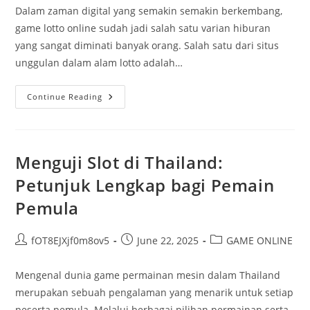
Dalam zaman digital yang semakin semakin berkembang,
game lotto online sudah jadi salah satu varian hiburan
yang sangat diminati banyak orang. Salah satu dari situs
unggulan dalam alam lotto adalah…
Menjelajahi
Continue Reading
Khasiat
Unggulan
Dari
Kembartogel
Menguji Slot di Thailand:
Petunjuk Lengkap bagi Pemain
Pemula
Post
Post
Post
fOT8EJXjf0m8ov5
June 22, 2025
GAME ONLINE
author:
published:
category:
Mengenal dunia game permainan mesin dalam Thailand
merupakan sebuah pengalaman yang menarik untuk setiap
peserta pemula. Melalui berbagai pilihan permainan serta