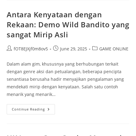
Menarik
Yang
Perlu
Antara Kenyataan dengan
Diketahui
Umum
Rekaan: Demo Wild Bandito yang
sangat Mirip Asli
Post
Post
Post
fOT8EJXjf0m8ov5
June 29, 2025
GAME ONLINE
author:
published:
category:
Dalam alam gim, khususnya yang berhubungan terkait
dengan genre aksi dan petualangan, beberapa pencipta
senantiasa berusaha hadir menyajikan pengalaman yang
mendekati mirip dengan kenyataan. Salah satu contoh
menarik yang menarik…
Antara
Continue Reading
Kenyataan
Dengan
Rekaan:
Demo
Wild
Bandito