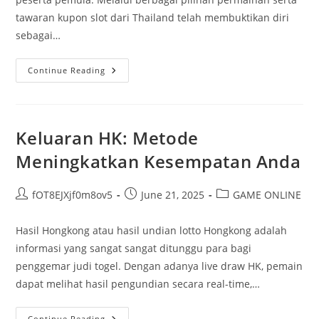
tawaran kupon slot dari Thailand telah membuktikan diri
sebagai…
Menguji
Continue Reading
Slot
Di
Thailand:
Petunjuk
Lengkap
Bagi
Keluaran HK: Metode
Pemain
Pemula
Meningkatkan Kesempatan Anda
Post
Post
Post
fOT8EJXjf0m8ov5
June 21, 2025
GAME ONLINE
author:
published:
category:
Hasil Hongkong atau hasil undian lotto Hongkong adalah
informasi yang sangat sangat ditunggu para bagi
penggemar judi togel. Dengan adanya live draw HK, pemain
dapat melihat hasil pengundian secara real-time,…
Keluaran
Continue Reading