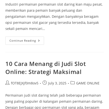
Industri permainan permainan slot daring kian maju pesat,
memberikan para pemain banyak peluang dan
pengalaman mengasyikkan. Dengan banyaknya beragam
opsi permainan slot gacor yang tersedia tersedia, banyak
sekali pemain mencari…
Sebuah
Continue Reading
Ahli
Permainan
Slot:
Dari
Slot
Online
10 Cara Menang di Judi Slot
Sampai
QRIS
Online: Strategi Maksimal
5000
Post
Post
Post
fOT8EJXjf0m8ov5
July 3, 2025
GAME ONLINE
author:
published:
category:
Permainan judi slot daring telah jadi beberapa permainan
yang paling populer di kalangan pemain permainan daring.
Dengan berbagai opsi permainan slot yang ada, beragam