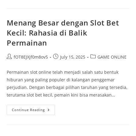
Di
Kudaslot:
Tips
Dan
Strategi
Menang Besar dengan Slot Bet
Untuk
Meraih
Kecil: Rahasia di Balik
Kemenangan
Besar
Permainan
Post
Post
Post
fOT8EJXjf0m8ov5
July 15, 2025
GAME ONLINE
author:
published:
category:
Permainan slot online telah menjadi salah satu bentuk
hiburan yang paling populer di kalangan penggemar
perjudian. Dengan berbagai pilihan taruhan yang tersedia,
terutama slot bet kecil, pemain kini bisa merasakan…
Menang
Continue Reading
Besar
Dengan
Slot
Bet
Kecil:
Rahasia