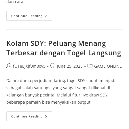
dan cara…
Togel
Continue Reading
Hongkong:
Cerita
Dan
Informasi
Yang
Perlu
Kolam SDY: Peluang Menang
Ketahui
Terbesar dengan Togel Langsung
Post
Post
Post
fOT8EJXjf0m8ov5
June 25, 2025
GAME ONLINE
author:
published:
category:
Dalam dunia perjudian daring, togel SDY sudah menjadi
sebagai salah satu opsi yang sangat sangat dikenal di
kalangan banyak pecinta. Melalui fitur live draw SDY,
beberapa pemain bisa menyaksikan output…
Kolam
Continue Reading
SDY:
Peluang
Menang