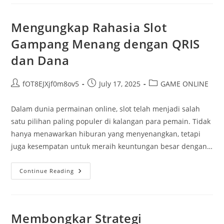
Keseruan
Perjudian
Zaman
Modern
Mengungkap Rahasia Slot
Gampang Menang dengan QRIS
dan Dana
Post
Post
Post
fOT8EJXjf0m8ov5
July 17, 2025
GAME ONLINE
author:
published:
category:
Dalam dunia permainan online, slot telah menjadi salah
satu pilihan paling populer di kalangan para pemain. Tidak
hanya menawarkan hiburan yang menyenangkan, tetapi
juga kesempatan untuk meraih keuntungan besar dengan…
Mengungkap
Continue Reading
Rahasia
Slot
Gampang
Menang
Dengan
QRIS
Membongkar Strategi
Dan