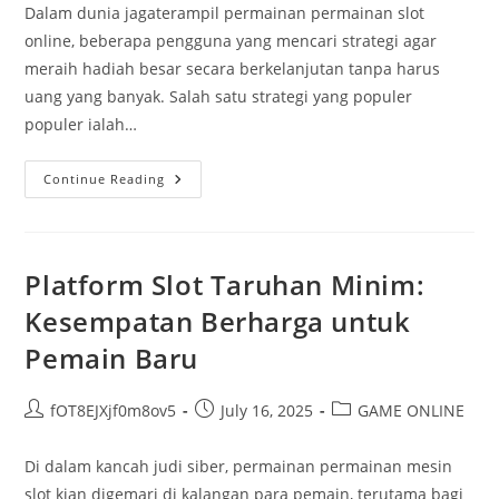
Dalam dunia jagaterampil permainan permainan slot
online, beberapa pengguna yang mencari strategi agar
meraih hadiah besar secara berkelanjutan tanpa harus
uang yang banyak. Salah satu strategi yang populer
populer ialah…
Slot
Continue Reading
Bet
Kecil
Dengan
Peluang
Besar:
Strategi
Platform Slot Taruhan Minim:
Untuk
Mendapatkan
Kesempatan Berharga untuk
Jackpot
Yang
Pemain Baru
Konsisten
Post
Post
Post
fOT8EJXjf0m8ov5
July 16, 2025
GAME ONLINE
author:
published:
category:
Di dalam kancah judi siber, permainan permainan mesin
slot kian digemari di kalangan para pemain, terutama bagi