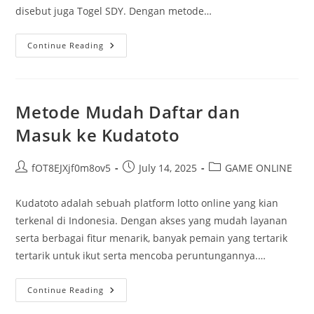
disebut juga Togel SDY. Dengan metode…
Menjadi
Continue Reading
Jutawan
Dengan
Togel
SDY:
Strategi
Cerdas
Metode Mudah Daftar dan
Masuk ke Kudatoto
Post
Post
Post
fOT8EJXjf0m8ov5
July 14, 2025
GAME ONLINE
author:
published:
category:
Kudatoto adalah sebuah platform lotto online yang kian
terkenal di Indonesia. Dengan akses yang mudah layanan
serta berbagai fitur menarik, banyak pemain yang tertarik
tertarik untuk ikut serta mencoba peruntungannya.…
Metode
Continue Reading
Mudah
Daftar