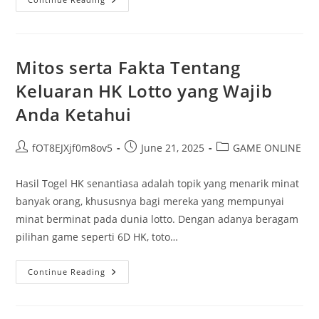
HK:
Metode
Meningkatkan
Kesempatan
Anda
Mitos serta Fakta Tentang
Keluaran HK Lotto yang Wajib
Anda Ketahui
Post
Post
Post
fOT8EJXjf0m8ov5
June 21, 2025
GAME ONLINE
author:
published:
category:
Hasil Togel HK senantiasa adalah topik yang menarik minat
banyak orang, khususnya bagi mereka yang mempunyai
minat berminat pada dunia lotto. Dengan adanya beragam
pilihan game seperti 6D HK, toto…
Mitos
Continue Reading
Serta
Fakta
Tentang
Keluaran