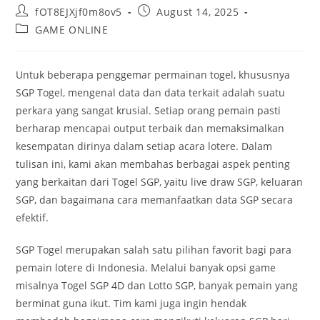
Post
Post
fOT8EJXjf0m8ov5
August 14, 2025
author:
published:
Post
GAME ONLINE
category:
Untuk beberapa penggemar permainan togel, khususnya
SGP Togel, mengenal data dan data terkait adalah suatu
perkara yang sangat krusial. Setiap orang pemain pasti
berharap mencapai output terbaik dan memaksimalkan
kesempatan dirinya dalam setiap acara lotere. Dalam
tulisan ini, kami akan membahas berbagai aspek penting
yang berkaitan dari Togel SGP, yaitu live draw SGP, keluaran
SGP, dan bagaimana cara memanfaatkan data SGP secara
efektif.
SGP Togel merupakan salah satu pilihan favorit bagi para
pemain lotere di Indonesia. Melalui banyak opsi game
misalnya Togel SGP 4D dan Lotto SGP, banyak pemain yang
berminat guna ikut. Tim kami juga ingin hendak