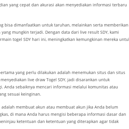
ndian yang cepat dan akurasi akan menyediakan informasi terbaru
ng bisa dimanfaatkan untuk taruhan, melainkan serta memberikan
yang mungkin terjadi. Dengan data dari live result SDY, kami
rmain togel SDY hari ini, meningkatkan kemungkinan mereka untu
pertama yang perlu dilakukan adalah menemukan situs dan situs
 menyediakan live draw Togel SDY, jadi disarankan untuk
i. Anda sebaiknya mencari informasi melalui komunitas atau
ng sesuai keinginan.
nya adalah membuat akun atau membuat akun jika Anda belum
gkas, di mana Anda harus mengisi beberapa informasi dasar dan
meninjau ketentuan dan ketentuan yang diterapkan agar tidak