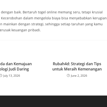
dengan baik. Bertaruh togel online memang seru, tetapi krusial
. Kecerobohan dalam mengelola biaya bisa menyebabkan kerugian
dan mainkan dengan strategi, sehingga setiap taruhan yang kamu
rusak keuangan pribadi.
uda dan Kemajuan
Rubah4d: Strategi dan Tips
logi Judi Daring
untuk Meraih Kemenangan
July 13, 2026
June 2, 2026