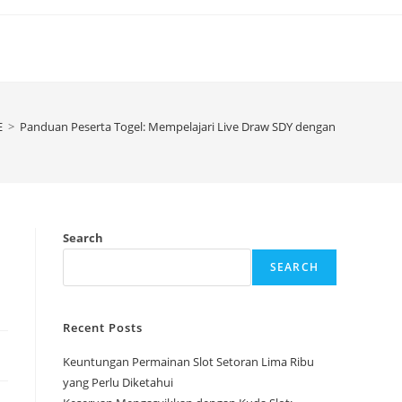
E
>
Panduan Peserta Togel: Mempelajari Live Draw SDY dengan Gampang
Search
SEARCH
Recent Posts
Keuntungan Permainan Slot Setoran Lima Ribu
yang Perlu Diketahui