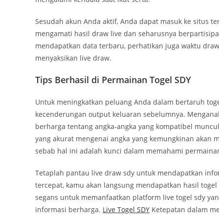
Sesudah akun Anda aktif, Anda dapat masuk ke situs ter
mengamati hasil draw live dan seharusnya berpartis
mendapatkan data terbaru, perhatikan juga waktu draw 
menyaksikan live draw.
Tips Berhasil di Permainan Togel SDY
Untuk meningkatkan peluang Anda dalam bertaruh toge
kecenderungan output keluaran sebelumnya. Menganali
berharga tentang angka-angka yang kompatibel muncul.
yang akurat mengenai angka yang kemungkinan akan mu
sebab hal ini adalah kunci dalam memahami permaina
Tetaplah pantau live draw sdy untuk mendapatkan infor
tercepat, kamu akan langsung mendapatkan hasil togel 
segans untuk memanfaatkan platform live togel sdy yan
informasi berharga.
Live Togel SDY
Ketepatan dalam me