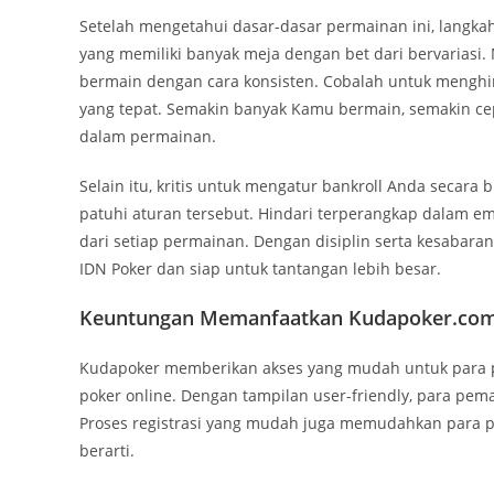
Setelah mengetahui dasar-dasar permainan ini, langka
yang memiliki banyak meja dengan bet dari bervariasi
bermain dengan cara konsisten. Cobalah untuk menghi
yang tepat. Semakin banyak Kamu bermain, semakin cep
dalam permainan.
Selain itu, kritis untuk mengatur bankroll Anda secara
patuhi aturan tersebut. Hindari terperangkap dalam emo
dari setiap permainan. Dengan disiplin serta kesaba
IDN Poker dan siap untuk tantangan lebih besar.
Keuntungan Memanfaatkan Kudapoker.co
Kudapoker memberikan akses yang mudah untuk para 
poker online. Dengan tampilan user-friendly, para pe
Proses registrasi yang mudah juga memudahkan para p
berarti.