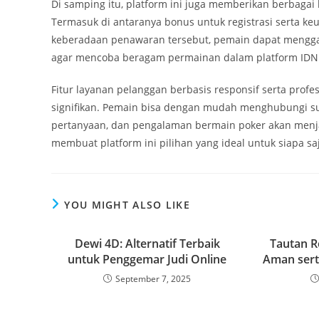
Di samping itu, platform ini juga memberikan berbag
Termasuk di antaranya bonus untuk registrasi serta k
keberadaan penawaran tersebut, pemain dapat mengg
agar mencoba beragam permainan dalam platform IDNP
Fitur layanan pelanggan berbasis responsif serta prof
signifikan. Pemain bisa dengan mudah menghubungi s
pertanyaan, dan pengalaman bermain poker akan menja
membuat platform ini pilihan yang ideal untuk siapa sa
YOU MIGHT ALSO LIKE
Dewi 4D: Alternatif Terbaik
Tautan R
untuk Penggemar Judi Online
Aman sert
September 7, 2025