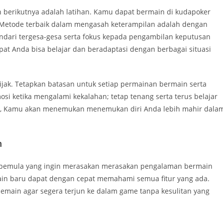
h berikutnya adalah latihan. Kamu dapat bermain di kudapoker
. Metode terbaik dalam mengasah keterampilan adalah dengan
ndari tergesa-gesa serta fokus kepada pengambilan keputusan
at Anda bisa belajar dan beradaptasi dengan berbagai situasi
 bijak. Tetapkan batasan untuk setiap permainan bermain serta
si ketika mengalami kekalahan; tetap tenang serta terus belajar
ran, Kamu akan menemukan menemukan diri Anda lebih mahir dala
m
pemula yang ingin merasakan merasakan pengalaman bermain
main baru dapat dengan cepat memahami semua fitur yang ada.
emain agar segera terjun ke dalam game tanpa kesulitan yang