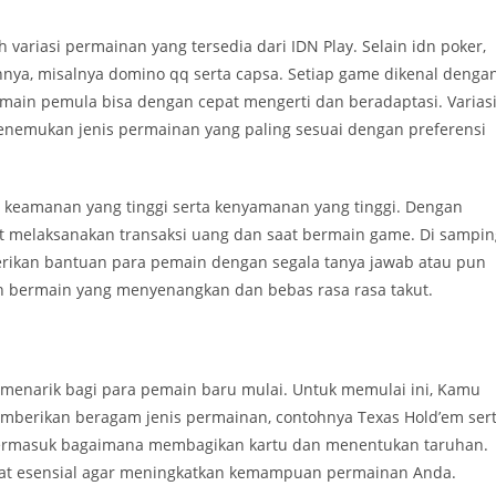
h variasi permainan yang tersedia dari IDN Play. Selain idn poker,
nya, misalnya domino qq serta capsa. Setiap game dikenal denga
emain pemula bisa dengan cepat mengerti dan beradaptasi. Varias
nemukan jenis permainan yang paling sesuai dengan preferensi
em keamanan yang tinggi serta kenyamanan yang tinggi. Dengan
t melaksanakan transaksi uang dan saat bermain game. Di sampin
erikan bantuan para pemain dengan segala tanya jawab atau pun
 bermain yang menyenangkan dan bebas rasa rasa takut.
 menarik bagi para pemain baru mulai. Untuk memulai ini, Kamu
emberikan beragam jenis permainan, contohnya Texas Hold’em ser
, termasuk bagaimana membagikan kartu dan menentukan taruhan.
mat esensial agar meningkatkan kemampuan permainan Anda.