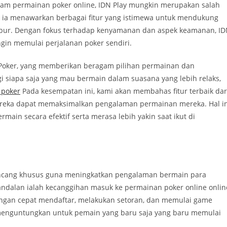
am permainan poker online, IDN Play mungkin merupakan salah
ena ia menawarkan berbagai fitur yang istimewa untuk mendukung
ur. Dengan fokus terhadap kenyamanan dan aspek keamanan, I
ngin memulai perjalanan poker sendiri.
N Poker, yang memberikan beragam pilihan permainan dan
gi siapa saja yang mau bermain dalam suasana yang lebih relaks,
 poker
Pada kesempatan ini, kami akan membahas fitur terbaik dar
mereka dapat memaksimalkan pengalaman permainan mereka. Hal in
n secara efektif serta merasa lebih yakin saat ikut di
rancang khusus guna meningkatkan pengalaman bermain para
 andalan ialah kecanggihan masuk ke permainan poker online onlin
 dengan cepat mendaftar, melakukan setoran, dan memulai game
at menguntungkan untuk pemain yang baru saja yang baru memulai