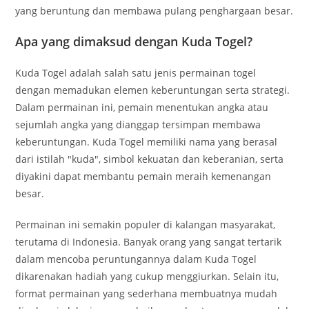
yang beruntung dan membawa pulang penghargaan besar.
Apa yang dimaksud dengan Kuda Togel?
Kuda Togel adalah salah satu jenis permainan togel
dengan memadukan elemen keberuntungan serta strategi.
Dalam permainan ini, pemain menentukan angka atau
sejumlah angka yang dianggap tersimpan membawa
keberuntungan. Kuda Togel memiliki nama yang berasal
dari istilah "kuda", simbol kekuatan dan keberanian, serta
diyakini dapat membantu pemain meraih kemenangan
besar.
Permainan ini semakin populer di kalangan masyarakat,
terutama di Indonesia. Banyak orang yang sangat tertarik
dalam mencoba peruntungannya dalam Kuda Togel
dikarenakan hadiah yang cukup menggiurkan. Selain itu,
format permainan yang sederhana membuatnya mudah