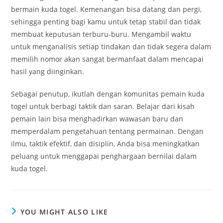
bermain kuda togel. Kemenangan bisa datang dan pergi,
sehingga penting bagi kamu untuk tetap stabil dan tidak
membuat keputusan terburu-buru. Mengambil waktu
untuk menganalisis setiap tindakan dan tidak segera dalam
memilih nomor akan sangat bermanfaat dalam mencapai
hasil yang diinginkan.
Sebagai penutup, ikutlah dengan komunitas pemain kuda
togel untuk berbagi taktik dan saran. Belajar dari kisah
pemain lain bisa menghadirkan wawasan baru dan
memperdalam pengetahuan tentang permainan. Dengan
ilmu, taktik efektif, dan disiplin, Anda bisa meningkatkan
peluang untuk menggapai penghargaan bernilai dalam
kuda togel.
YOU MIGHT ALSO LIKE