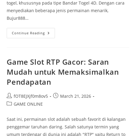
togel, khususnya pada tipe Bandar Togel 4D. Dengan cara
menyediakan beberapa jenis permainan menarik,
Bujur888…
Tautan
Continue Reading
Resmi
Bujur888:
Cara
Aman
Serta
Tepat
Game Slot RTP Gacor: Saran
Untuk
Masuk
Mudah untuk Memaksimalkan
Pendapatan
Post
Post
fOT8EJXjf0m8ov5
March 21, 2026
author:
published:
Post
GAME ONLINE
category:
Saat ini, permainan slot adalah sebuah favorit di kalangan
penggemar taruhan daring. Salah satunya termin yang
umum terdengar di dunia ini adalah "RTP" yaitu Return to