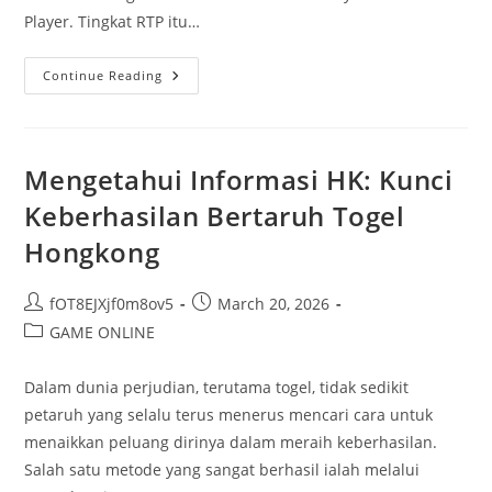
Player. Tingkat RTP itu…
Game
Continue Reading
Slot
RTP
Gacor:
Saran
Mudah
Untuk
Mengetahui Informasi HK: Kunci
Memaksimalkan
Pendapatan
Keberhasilan Bertaruh Togel
Hongkong
Post
Post
fOT8EJXjf0m8ov5
March 20, 2026
author:
published:
Post
GAME ONLINE
category:
Dalam dunia perjudian, terutama togel, tidak sedikit
petaruh yang selalu terus menerus mencari cara untuk
menaikkan peluang dirinya dalam meraih keberhasilan.
Salah satu metode yang sangat berhasil ialah melalui