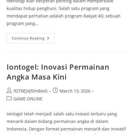
teknologi kian berperan penting dalam memperbaiki
kualitas hidup penghuni. Salah satu program yang
mendapat perhatian adalah program Rakyat 4D, sebuah
program yang…
Warga
Continue Reading
Empat
Dimensi
Serta
Inovasi
Teknik
Bagi
Iontogel: Inovasi Permainan
Masyarakat
Angka Masa Kini
Post
Post
fOT8EJXjf0m8ov5
March 13, 2026
author:
published:
Post
GAME ONLINE
category:
Iontogel telah menjadi salah satu inovasi terbaru yang
menarik dalam bidang permainan angka di dalam
Indonesia. Dengan format permainan menarik dan inovatif