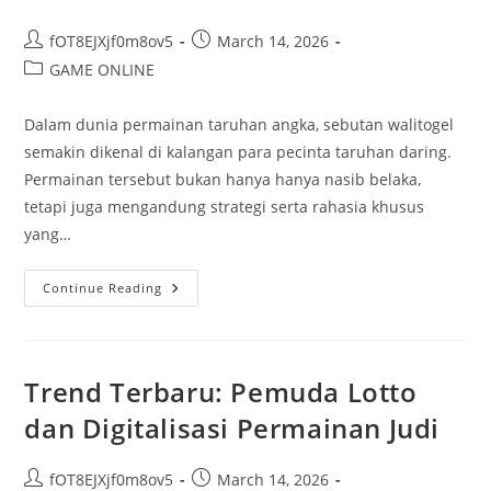
Post
Post
fOT8EJXjf0m8ov5
March 14, 2026
author:
published:
Post
GAME ONLINE
category:
Dalam dunia permainan taruhan angka, sebutan walitogel
semakin dikenal di kalangan para pecinta taruhan daring.
Permainan tersebut bukan hanya hanya nasib belaka,
tetapi juga mengandung strategi serta rahasia khusus
yang…
Membongkar
Continue Reading
Sisi
Tersembunyi
Walitogel:
Rahasia
Mendapatkan
Besar
Trend Terbaru: Pemuda Lotto
dan Digitalisasi Permainan Judi
Post
Post
fOT8EJXjf0m8ov5
March 14, 2026