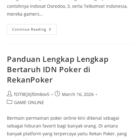
contohnya Indosat Ooredoo, 3, serta Telkomsel Indonesia,
mereka gamers…
Panduan
Continue Reading
Komprehensif
Memainkan
Slot
Dengan
Pulsa:
Keberhasilan
Panduan Lengkap Lengkap
Bersama
Indosat
Bertaruh IDN Poker di
Ooredoo
Dan
RekanPoker
Tri
Post
Post
fOT8EJXjf0m8ov5
March 16, 2026
author:
published:
Post
GAME ONLINE
category:
Bermain permainan poker online kini dikenal sebagai
sebagai hiburan favorit bagi banyak orang. Di antara
banyak platform yang terpercaya yaitu Rekan Poker, yang