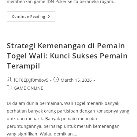
memberikan game IDN Poker serta beraneka ragam…
Panduan
Continue Reading
Lengkap
Lengkap
Bertaruh
IDN
Poker
Di
Strategi Kemenangan di Pemain
RekanPoker
Togel Wali: Kunci Sukses Pemain
Terampil
Post
Post
fOT8EJXjf0m8ov5
March 15, 2026
author:
published:
Post
GAME ONLINE
category:
Di dalam dunia permainan, Wali Togel menarik banyak
perhatian banyak orang partisipan dengan konsepnya yang
unik dan menarik. Banyak pemain mencoba
peruntungannya, berharap untuk meraih kemenangan
yang signifikan. Walau demikian,…