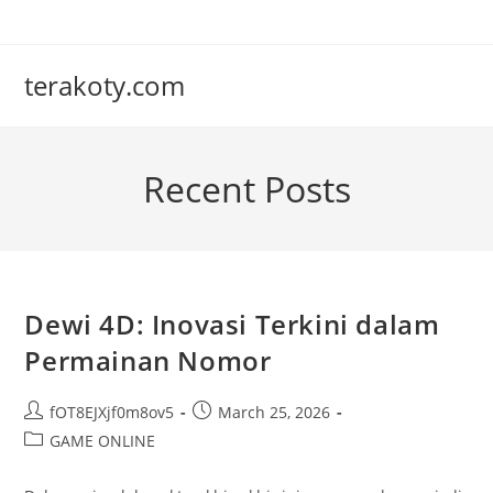
Skip
to
content
terakoty.com
Recent Posts
Dewi 4D: Inovasi Terkini dalam
Permainan Nomor
Post
Post
fOT8EJXjf0m8ov5
March 25, 2026
author:
published:
Post
GAME ONLINE
category: