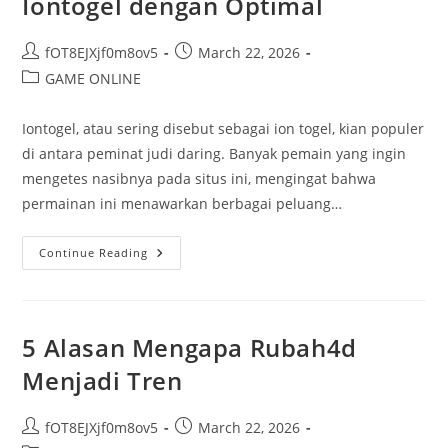
Iontogel dengan Optimal
Post
Post
fOT8EJXjf0m8ov5
March 22, 2026
author:
published:
Post
GAME ONLINE
category:
Iontogel, atau sering disebut sebagai ion togel, kian populer
di antara peminat judi daring. Banyak pemain yang ingin
mengetes nasibnya pada situs ini, mengingat bahwa
permainan ini menawarkan berbagai peluang…
Lima
Continue Reading
Cara
Efektif
Bermain
Iontogel
Dengan
Optimal
5 Alasan Mengapa Rubah4d
Menjadi Tren
Post
Post
fOT8EJXjf0m8ov5
March 22, 2026
author:
published: