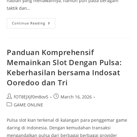
hadiah yang menawannya, namun pun pada beragam
taktik dan…
Rahasia
Continue Reading
Di
Balik
Super
Togel
Yang
Wajib
Panduan Komprehensif
Kamu
Know
Memainkan Slot Dengan Pulsa:
Keberhasilan bersama Indosat
Ooredoo dan Tri
Post
Post
fOT8EJXjf0m8ov5
March 16, 2026
author:
published:
Post
GAME ONLINE
category:
Pulsa slot kian terkenal di kalangan para penggemar game
daring di Indonesia. Dengan kemudahan transaksi
mengandalkan pulsa dari berbagai berbagai provider