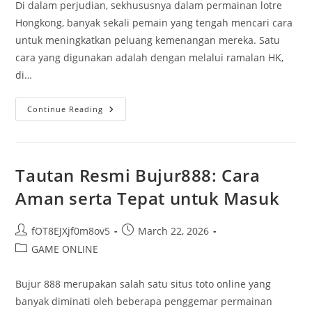
Di dalam perjudian, sekhususnya dalam permainan lotre
Hongkong, banyak sekali pemain yang tengah mencari cara
untuk meningkatkan peluang kemenangan mereka. Satu
cara yang digunakan adalah dengan melalui ramalan HK,
di…
Menghasilkan
Continue Reading
Rejeki:
Ramalan
HK
Melalui
Syair
Dan
Tautan Resmi Bujur888: Cara
Paito
Aman serta Tepat untuk Masuk
Post
Post
fOT8EJXjf0m8ov5
March 22, 2026
author:
published:
Post
GAME ONLINE
category:
Bujur 888 merupakan salah satu situs toto online yang
banyak diminati oleh beberapa penggemar permainan