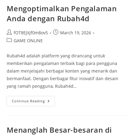
SBOBET88
Mengoptimalkan Pengalaman
Anda dengan Rubah4d
Post
Post
fOT8EJXjf0m8ov5
March 19, 2026
author:
published:
Post
GAME ONLINE
category:
Rubah4d adalah platform yang dirancang untuk
memberikan pengalaman terbaik bagi para pengguna
dalam menjelajahi berbagai konten yang menarik dan
bermanfaat. Dengan berbagai fitur inovatif dan desain
yang ramah pengguna, Rubah4d…
Mengoptimalkan
Continue Reading
Pengalaman
Anda
Dengan
Rubah4d
Menanglah Besar-besaran di