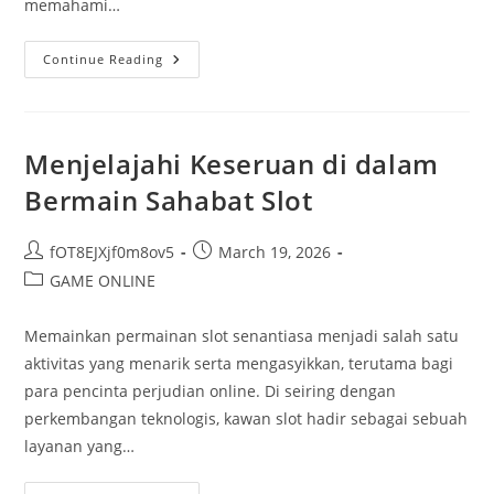
memahami…
Mengetahui
Continue Reading
Informasi
HK:
Kunci
Keberhasilan
Bertaruh
Togel
Menjelajahi Keseruan di dalam
Hongkong
Bermain Sahabat Slot
Post
Post
fOT8EJXjf0m8ov5
March 19, 2026
author:
published:
Post
GAME ONLINE
category:
Memainkan permainan slot senantiasa menjadi salah satu
aktivitas yang menarik serta mengasyikkan, terutama bagi
para pencinta perjudian online. Di seiring dengan
perkembangan teknologis, kawan slot hadir sebagai sebuah
layanan yang…