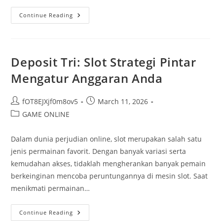
Jenius
Continue Reading
Toto:
Strategi
Menang
Di
Berbagai
Pertandingan
Deposit Tri: Slot Strategi Pintar
Mengatur Anggaran Anda
Post
Post
fOT8EJXjf0m8ov5
March 11, 2026
author:
published:
Post
GAME ONLINE
category:
Dalam dunia perjudian online, slot merupakan salah satu
jenis permainan favorit. Dengan banyak variasi serta
kemudahan akses, tidaklah mengherankan banyak pemain
berkeinginan mencoba peruntungannya di mesin slot. Saat
menikmati permainan…
Deposit
Continue Reading
Tri: