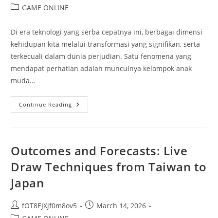
author:
published:
Post
GAME ONLINE
category:
Di era teknologi yang serba cepatnya ini, berbagai dimensi
kehidupan kita melalui transformasi yang signifikan, serta
terkecuali dalam dunia perjudian. Satu fenomena yang
mendapat perhatian adalah munculnya kelompok anak
muda…
Trend
Continue Reading
Terbaru:
Pemuda
Lotto
Dan
Digitalisasi
Permainan
Outcomes and Forecasts: Live
Judi
Draw Techniques from Taiwan to
Japan
Post
Post
fOT8EJXjf0m8ov5
March 14, 2026
author:
published:
Post