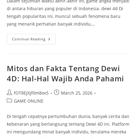
Dalam sejumlah waktu akhir-akhir ini, game angka menjadi
di antara hiburan yang populer di Indonesia. dewi 4d Di
tengah popularitas ini, muncul sebuah fenomena baru
yang menarik perhatian banyak individu,…
Dewi
Continue Reading
4D:
Inovasi
Terkini
Dalam
Permainan
Nomor
Mitos dan Fakta Tentang Dewi
4D: Hal-Hal Wajib Anda Pahami
Post
Post
fOT8EJXjf0m8ov5
March 25, 2026
author:
published:
Post
GAME ONLINE
category:
Di tengah cepatnya pertumbuhan dunia, banyak cerita dan
kebenaran yang berlangsung tentang Dewi 4D ini. Platform
ini mengundang minat banyak individu, terutama mereka